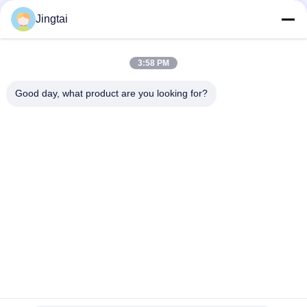
Jingtai
Τηλ.
0086-755-27491128
3:58 PM
Good day, what product are you looking for?
Ηλεκτρονικό
wendy.wu@szjingtai.com.cn
Διεύθυνση
1ος Όροφος, Κτίριο Α, No. 4, Βιομηχανικό Πάρκο
Aquatic, Οδός Hengnan, Gushu, Xixiang, Περιοχή
Bao'an, Shenzhen, Κίνα
Πολιτική Μυστικότητας
|
Sitemap
Καλή ποιότητα της Κίνας Βιομηχανική LCD TFT Προμηθευτής.
Πνευματικά δικαιώματα © 2025-2026 Shenzhen Jingtai Liquid