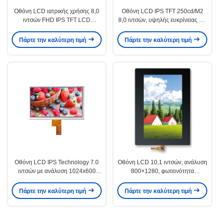
Οθόνη LCD ιατρικής χρήσης 8,0
Οθόνη LCD IPS TFT 250cd/M2
ιντσών FHD IPS TFT LCD
8,0 ιντσών, υψηλής ευκρίνειας για
250cd/M2, ανάλυση 1200x1920
ιατρικό εξοπλισμό
Πάρτε την καλύτερη τιμή
Πάρτε την καλύτερη τιμή
Οθόνη LCD IPS Technology 7.0
Οθόνη LCD 10,1 ιντσών, ανάλυση
ιντσών με ανάλυση 1024x600
800×1280, φωτεινότητα
pixels για ιατρική συσκευή
300cd/m2 για ιατρικές συσκευές
Πάρτε την καλύτερη τιμή
Πάρτε την καλύτερη τιμή