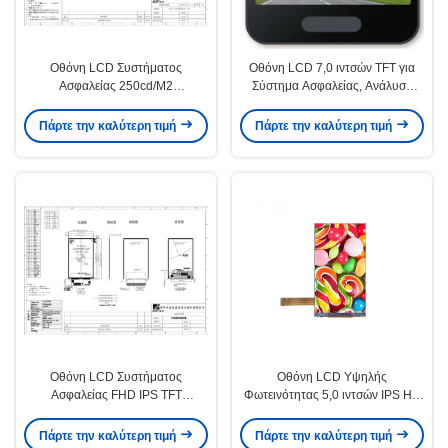
Οθόνη LCD Συστήματος
Οθόνη LCD 7,0 ιντσών TFT για
Ασφαλείας 250cd/M2
Σύστημα Ασφαλείας, Ανάλυση
Φωτεινότητας 8.0 ιντσών IPS TFT
1024×600, Φωτεινότητα
LCD Panel 800x1280
500cd/m2
Πάρτε την καλύτερη τιμή
Πάρτε την καλύτερη τιμή
Οθόνη LCD Συστήματος
Οθόνη LCD Υψηλής
Ασφαλείας FHD IPS TFT
Φωτεινότητας 5,0 ιντσών IPS HD
1200x1920 Ανάλυση 250cd/M2
TFT 720x1280 για Σύστημα
8,0 Ίντσες
Ασφαλείας
Πάρτε την καλύτερη τιμή
Πάρτε την καλύτερη τιμή