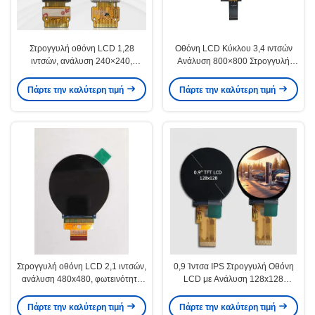
Στρογγυλή οθόνη LCD 1,28
Οθόνη LCD Κύκλου 3,4 ιντσών
ιντσών, ανάλυση 240×240,
Ανάλυση 800×800 Στρογγυλή
φωτεινότητα 380cd/m2, οθόνη
Οθόνη LCD IPS Πλήρης Γωνία
IPS TFT
Θέασης
Πάρτε την καλύτερη τιμή
Πάρτε την καλύτερη τιμή
Στρογγυλή οθόνη LCD 2,1 ιντσών,
0,9 Ίντσα IPS Στρογγυλή Οθόνη
ανάλυση 480x480, φωτεινότητα
LCD με Ανάλυση 128x128
350cd/m2, υψηλή ευκρίνεια
Διεπαφή MCU ή SPI
Πάρτε την καλύτερη τιμή
Πάρτε την καλύτερη τιμή