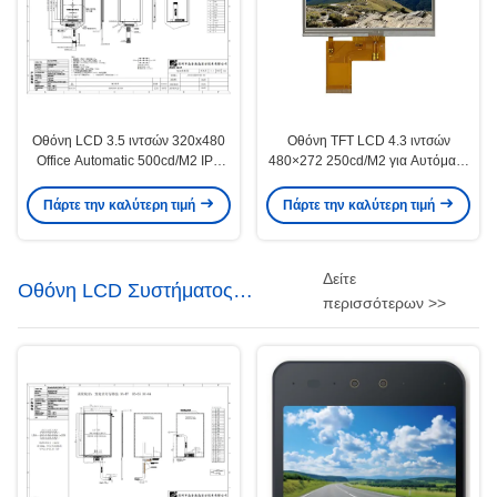
Οθόνη LCD 3.5 ιντσών 320x480
Οθόνη TFT LCD 4.3 ιντσών
Office Automatic 500cd/M2 IPS
480×272 250cd/M2 για Αυτόματο
TFT LCD
Εξοπλισμό Γραφείου
Πάρτε την καλύτερη τιμή
Πάρτε την καλύτερη τιμή
Δείτε
Οθόνη LCD Συστήματος
περισσότερων >>
Ασφαλείας