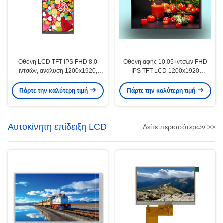
Οθόνη LCD TFT IPS FHD 8,0
Οθόνη αφής 10.05 ιντσών FHD
ιντσών, ανάλυση 1200x1920,
IPS TFT LCD 1200x1920
250cd/M2 για βιομηχανικό έλεγχο
Διεπαφή MIPI Βιομηχανικής
κλάσης
Πάρτε την καλύτερη τιμή
Πάρτε την καλύτερη τιμή
Αυτοκίνητη επίδειξη LCD
Δείτε περισσότερων >>