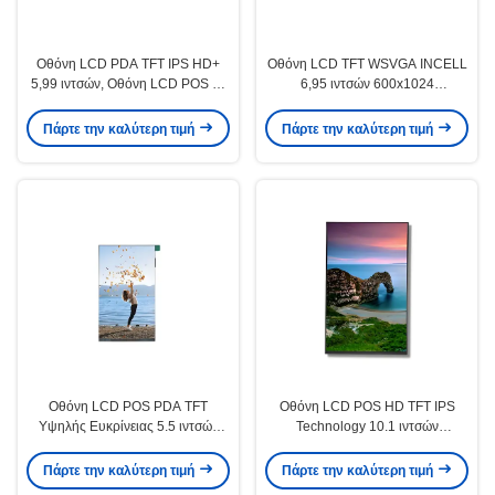
Οθόνη LCD PDA TFT IPS HD+
Οθόνη LCD TFT WSVGA INCELL
5,99 ιντσών, Οθόνη LCD POS με
6,95 ιντσών 600x1024
ευρείες γωνίες θέασης
Φωτεινότητα 380cd/M2
Πάρτε την καλύτερη τιμή
Πάρτε την καλύτερη τιμή
Οθόνη LCD POS PDA TFT
Οθόνη LCD POS HD TFT IPS
Υψηλής Ευκρίνειας 5.5 ιντσών
Technology 10.1 ιντσών
720x1280 pixels με τεχνολογία
800x1280 500cd/M2
Incell
Πάρτε την καλύτερη τιμή
Πάρτε την καλύτερη τιμή