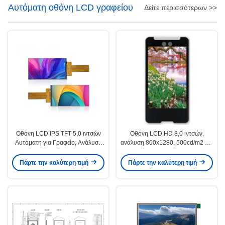
Αυτόματη οθόνη LCD γραφείου
Δείτε περισσότερων >>
Οθόνη LCD IPS TFT 5,0 ιντσών
Οθόνη LCD HD 8,0 ιντσών,
Αυτόματη για Γραφείο, Ανάλυση
ανάλυση 800x1280, 500cd/m2 για
480×854, Πλήρης Γωνία Θέασης
αυτόματη συσκευή γραφείου
Πάρτε την καλύτερη τιμή
Πάρτε την καλύτερη τιμή