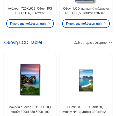
Ανάλυση 720x1612, Οθόνη IPS
Οθόνη LCD για κινητά τηλέφωνα
TFT LCD 6,56 ιντσών,
IPS TFT 6,56 ιντσών 720x1612
Φωτεινότητα 300cd/m2 για Smart
300cd/M2 Φωτεινότητα Διεπαφή
Phone
MIPI
Πάρτε την καλύτερη τιμή
Πάρτε την καλύτερη τιμή
Οθόνη LCD Tablet
Δείτε περισσότερων >>
Μονάδα οθόνης LCD TFT 10,1
Οθόνη TFT LCD Tablet 8,0
ιντσών 800x1280 500cd/m2
ιντσών, Φωτεινότητα 330cd/m2 με