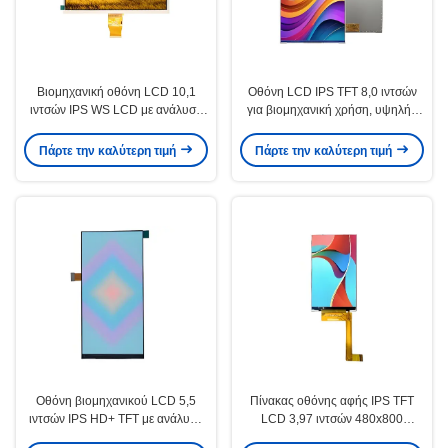
Βιομηχανική οθόνη LCD 10,1
Οθόνη LCD IPS TFT 8,0 ιντσών
ιντσών IPS WS LCD με ανάλυση
για βιομηχανική χρήση, υψηλής
1024x600
ευκρίνειας, φωτεινότητας
250cd/M2
Πάρτε την καλύτερη τιμή
Πάρτε την καλύτερη τιμή
Οθόνη βιομηχανικού LCD 5,5
Πίνακας οθόνης αφής IPS TFT
ιντσών IPS HD+ TFT με ανάλυση
LCD 3,97 ιντσών 480x800
720x1440
Υποστήριξη διεπαφών SPI RGB