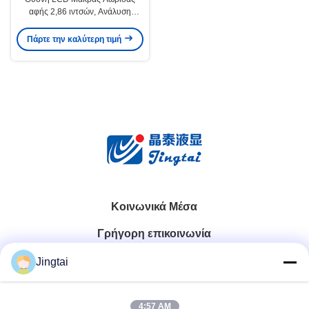
αφής 2,86 ιντσών, Ανάλυση
376x960, 250cd/M2, Βιομηχανική
Οθόνη TFT
Πάρτε την καλύτερη τιμή
Κοινωνικά Μέσα
Γρήγορη επικοινωνία
Jingtai
Τηλ.
0086-755-27491128
4:57 AM