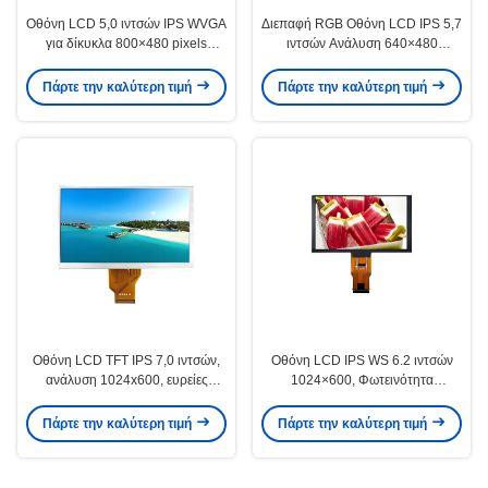
Οθόνη LCD 5,0 ιντσών IPS WVGA
Διεπαφή RGB Οθόνη LCD IPS 5,7
για δίκυκλα 800×480 pixels
ιντσών Ανάλυση 640×480
Διεπαφή RGB LVDS
Μονάδα οθόνης TFT IPS
Πάρτε την καλύτερη τιμή
Πάρτε την καλύτερη τιμή
Οθόνη LCD TFT IPS 7,0 ιντσών,
Οθόνη LCD IPS WS 6.2 ιντσών
ανάλυση 1024x600, ευρείες
1024×600, Φωτεινότητα
γωνίες θέασης για δίκυκλα
500cd/m2 για Βιομηχανικές
Εφαρμογές
Πάρτε την καλύτερη τιμή
Πάρτε την καλύτερη τιμή