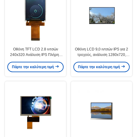
Οθόνη TFT LCD 2.8 ιντσών
Οθόνη LCD 9,0 ιντσών IPS για 2
240x320 Ανάλυση IPS Πλήρης
τροχούς, ανάλυση 1280x720,
Γωνία Θέασης για Δίκυκλο
φωτεινότητα 500cd/m2
Πάρτε την καλύτερη τιμή
Πάρτε την καλύτερη τιμή