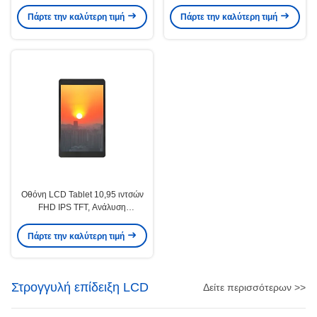
Φωτεινότητας για Tablet Υψηλής
τεχνολογία Incell
Φωτεινότητας
Πάρτε την καλύτερη τιμή
Πάρτε την καλύτερη τιμή
Οθόνη LCD Tablet 10,95 ιντσών
FHD IPS TFT, Ανάλυση
1200x1920, Διεπαφή MIPI
Πάρτε την καλύτερη τιμή
Στρογγυλή επίδειξη LCD
Δείτε περισσότερων >>