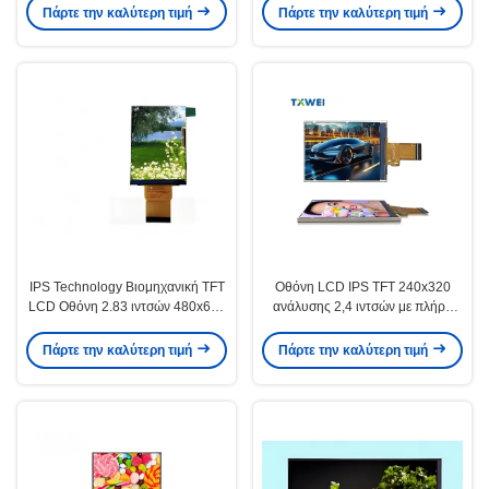
MIPI
Πάρτε την καλύτερη τιμή
Πάρτε την καλύτερη τιμή
IPS Technology Βιομηχανική TFT
Οθόνη LCD IPS TFT 240x320
LCD Οθόνη 2.83 ιντσών 480x640
ανάλυσης 2,4 ιντσών με πλήρη
εικονοστοιχείων Πίνακας οθόνης
γωνία θέασης για βιομηχανικό
LCD
έλεγχο
Πάρτε την καλύτερη τιμή
Πάρτε την καλύτερη τιμή