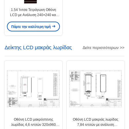
1.54 Ίντσα Τετράγωνη Οθόνη
LCD με Ανάλυση 240×240 και
Φωτεινότητα 400cd/M2
Πάρτε την καλύτερη τιμή
Δείκτης LCD μακράς λωρίδας
Δείτε περισσότερων >>
Οθόνη LCD μακρόστενης
Οθόνη LCD μακριάς λωρίδας
λωρίδας 4,6 ιντσών 320x960
7,84 ιντσών με ανάλυση