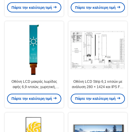
300cd/M2 Φωτεινότητας IPS
400×1280, φωτεινότητα 400
Πλήρους Γωνίας Θέασης
cd/m2
Πάρτε την καλύτερη τιμή
Πάρτε την καλύτερη τιμή
Οθόνη LCD μακράς λωρίδας
Οθόνη LCD Strip 6,1 ιντσών με
αφής 6,9 ιντσών, χωρητική,
ανάλυση 280 × 1424 και IPS Full
φωτεινότητας 400cd/m2,
Viewing Angle για βιομηχανικές
280×1424
εφαρμογές
Πάρτε την καλύτερη τιμή
Πάρτε την καλύτερη τιμή