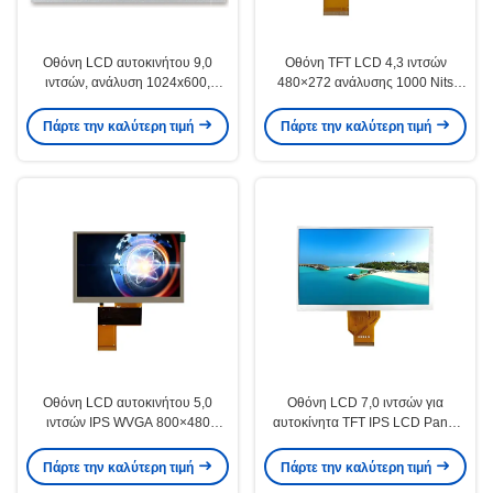
Οθόνη LCD αυτοκινήτου 9,0
Οθόνη TFT LCD 4,3 ιντσών
ιντσών, ανάλυση 1024x600,
480×272 ανάλυσης 1000 Nits
500cd/m2
Φωτεινότητας για Αυτοκίνητα
Πάρτε την καλύτερη τιμή
Πάρτε την καλύτερη τιμή
Οθόνη LCD αυτοκινήτου 5,0
Οθόνη LCD 7,0 ιντσών για
ιντσών IPS WVGA 800×480
αυτοκίνητα TFT IPS LCD Panel
εικονοστοιχείων Διεπαφή RGB
1024×600 Ευρείες Γωνίες Θέασης
LVDS
Πάρτε την καλύτερη τιμή
Πάρτε την καλύτερη τιμή