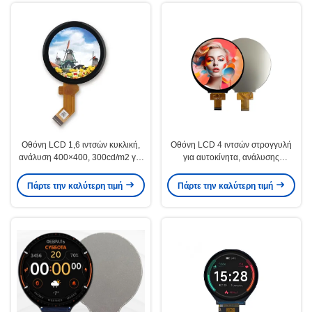
Οθόνη LCD 1,6 ιντσών κυκλική,
Οθόνη LCD 4 ιντσών στρογγυλή
ανάλυση 400×400, 300cd/m2 για
για αυτοκίνητα, ανάλυσης
έξυπνες οικιακές συσκευές
720x720 pixels, υψηλής
φωτεινότητας
Πάρτε την καλύτερη τιμή
Πάρτε την καλύτερη τιμή