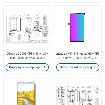
Οθόνη LCD IPS TFT 6.56 ιντσών
Διεπαφή MIPI 5,5 ιντσών HD+ TFT
Incell Technology 300cd/m2
LCD οθόνη 720x1440 ανάλυση
Φωτεινότητα 720x1612
για POS PDA
Πάρτε την καλύτερη τιμή
Πάρτε την καλύτερη τιμή