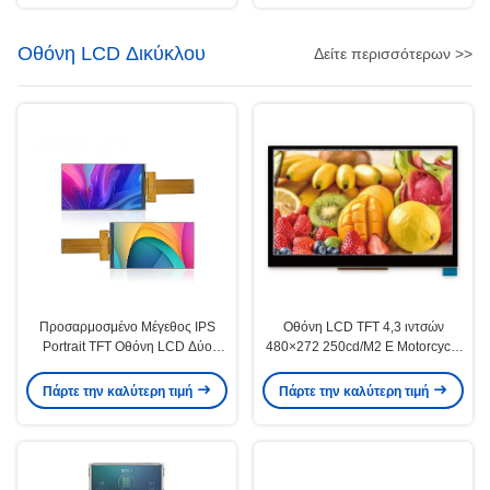
Οθόνη LCD Δικύκλου
Δείτε περισσότερων >>
Προσαρμοσμένο Μέγεθος IPS
Οθόνη LCD TFT 4,3 ιντσών
Portrait TFT Οθόνη LCD Δύο
480×272 250cd/M2 E Motorcycle
Τροχών 5,0 Ίντσας με Ανάλυση
Instrument Cluster LCD Display
480×854
Πάρτε την καλύτερη τιμή
Πάρτε την καλύτερη τιμή