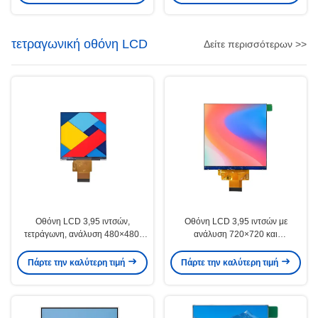
τετραγωνική οθόνη LCD
Δείτε περισσότερων >>
Οθόνη LCD 3,95 ιντσών,
Οθόνη LCD 3,95 ιντσών με
τετράγωνη, ανάλυση 480×480,
ανάλυση 720×720 και
μονάδα οθόνης IPS 250Cd/M2
φωτεινότητα 500cd/m2
φωτεινότητας
Πάρτε την καλύτερη τιμή
Πάρτε την καλύτερη τιμή