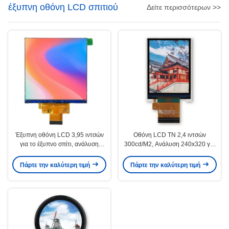
έξυπνη οθόνη LCD σπιτιού
Δείτε περισσότερων >>
Έξυπνη οθόνη LCD 3,95 ιντσών
Οθόνη LCD TN 2,4 ιντσών
για το έξυπνο σπίτι, ανάλυση
300cd/M2, Ανάλυση 240x320 για
480×480, 250 Cd/M2 για καθαρή
Οικιακές Συσκευές
ορατότητα
Πάρτε την καλύτερη τιμή
Πάρτε την καλύτερη τιμή