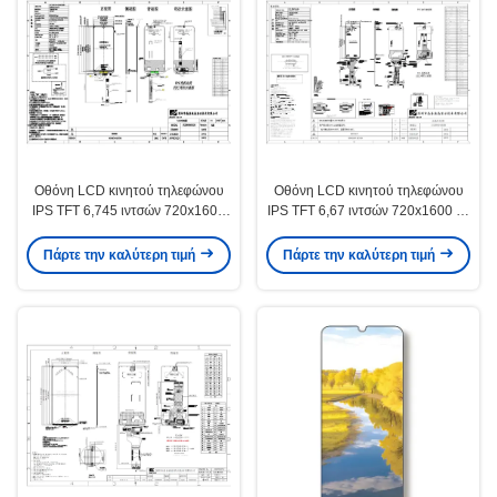
Οθόνη LCD κινητού τηλεφώνου
Οθόνη LCD κινητού τηλεφώνου
IPS TFT 6,745 ιντσών 720x1600
IPS TFT 6,67 ιντσών 720x1600 με
300cd/M2 Σχήμα σταγόνας νερού
τυφλή οπή στη μέση
Πάρτε την καλύτερη τιμή
Πάρτε την καλύτερη τιμή