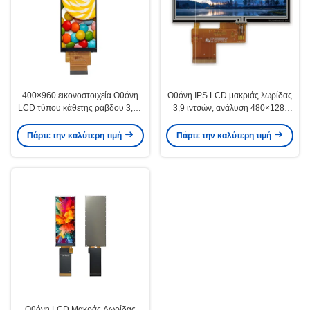
400×960 εικονοστοιχεία Οθόνη
Οθόνη IPS LCD μακριάς λωρίδας
LCD τύπου κάθετης ράβδου 3,99
3,9 ιντσών, ανάλυση 480×128,
ιντσών, οθόνη TFT με
380cd/M2 για βιομηχανικό έλεγχο
φωτεινότητα 400Cd/M2
Πάρτε την καλύτερη τιμή
Πάρτε την καλύτερη τιμή
Οθόνη LCD Μακράς Λωρίδας