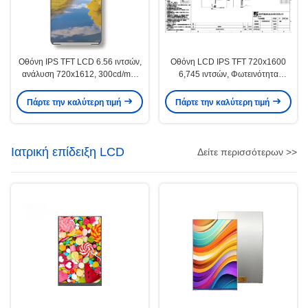
Οθόνη IPS TFT LCD 6.56 ιντσών,
Οθόνη LCD IPS TFT 720x1600
ανάλυση 720x1612, 300cd/m2,
6,745 ιντσών, Φωτεινότητα
Διεπαφή MIPI για POS / PDA
300cd/m2 για PDA ή POS
Πάρτε την καλύτερη τιμή
Πάρτε την καλύτερη τιμή
Ιατρική επίδειξη LCD
Δείτε περισσότερων >>