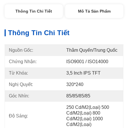
Thông Tin Chi Tiết
Mô Tả Sản Phẩm
Thông Tin Chi Tiết
Nguồn Gốc:
Thâm Quyến/Trung Quốc
Chứng Nhận:
ISO9001 / ISO14000
Từ Khóa:
3,5 Inch IPS TFT
Nghị Quyết:
320*240
Góc Nhìn:
85/85/85/85
250 Cd/m2(Loại) 500 
Cd/m2(Loại) 800 
Độ Sáng:
Cd/m2(Loại) 1000 
Cd/m2(Loại)