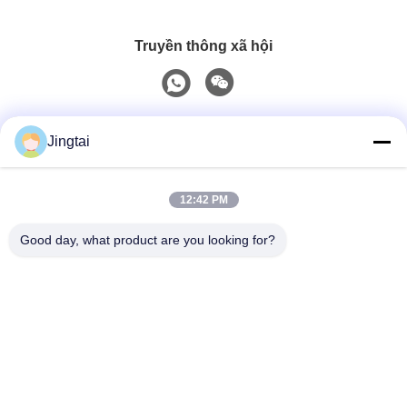
Truyền thông xã hội
Liên lạc nhanh
Jingtai
Điện thoại
12:42 PM
0086-755-27491128
Good day, what product are you looking for?
Email
wendy.wu@szjingtai.com.cn
Địa chỉ
Tầng 1, Tòa nhà A, Số 4, Khu công nghiệp Thủy sản,
Đường Hengnan, Gushu, Xixiang, Quận Bảo An, Thâm