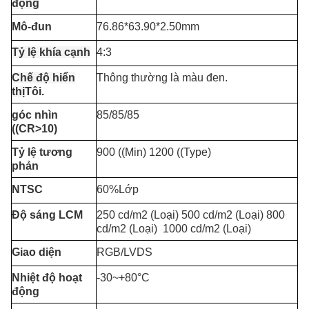
động
Mô-đun
76.86*63.90*2.50mm
Tỷ lệ khía cạnh
4:3
Chế độ hiển
Thông thường là màu đen.
thị
Tôi.
góc nhìn
85/85/85
((CR>10)
Tỷ lệ tương
900 ((Min) 1200 ((Type)
phản
NTSC
60%Lớp
Độ sáng LCM
250 cd/m2 (Loại) 500 cd/m2 (Loại) 800
cd/m2 (Loại)
1000 cd/m2 (Loại)
Giao diện
RGB/LVDS
Nhiệt độ hoạt
-30~+80°C
động