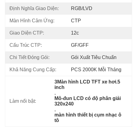
Định Nghĩa Giao Diện:
RGB/LVD
Màn Hình Cảm Ứng:
CTP
Giao Diện CTP:
12c
Cấu Trúc CTP:
GF/GFF
Chi Tiết Đóng Gói:
Gói Xuất Tiêu Chuẩn
Khả Năng Cung Cấp:
PCS 2000K Mỗi Tháng
3Màn hình LCD TFT xe hơi.5 
inch
, 
Mô-đun LCD có độ phân giải 
Làm nổi bật:
320x240
, 
màn hình thiết bị cụm nhạc ô 
tô