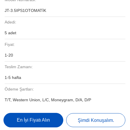
JT-3.5IPS1OTOMATİK
Adedi:
5 adet
Fiyat:
1-20
Teslim Zamanı:
1-5 hafta
Ödeme Şartları:
T/T, Western Union, L/C, Moneygram, D/A, D/P
En İyi Fiyatı Alın
Şimdi Konuşalım.