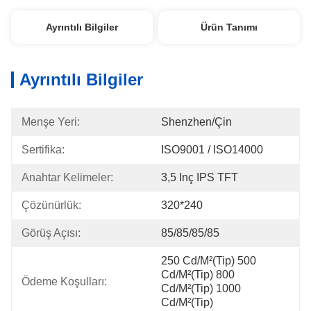
Ayrıntılı Bilgiler
Ürün Tanımı
Ayrıntılı Bilgiler
Menşe Yeri:
Shenzhen/Çin
Sertifika:
ISO9001 / ISO14000
Anahtar Kelimeler:
3,5 Inç IPS TFT
Çözünürlük:
320*240
Görüş Açısı:
85/85/85/85
250 Cd/m²(Tip) 500 
Cd/m²(Tip) 800 
Ödeme Koşulları:
Cd/m²(Tip) 1000 
Cd/m²(Tip)