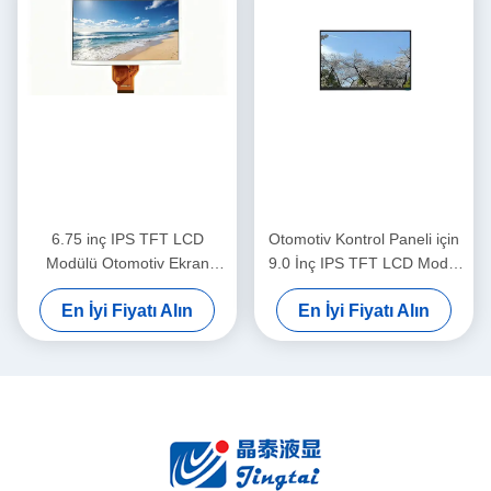
6.75 inç IPS TFT LCD
Otomotiv Kontrol Paneli için
Modülü Otomotiv Ekran
9.0 İnç IPS TFT LCD Modül
Ekipmanı için Geniş
1280x720 LVDS Ekran
En İyi Fiyatı Alın
En İyi Fiyatı Alın
Görünüm Panosu