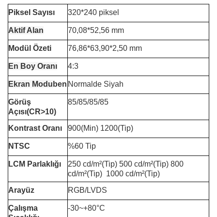
Piksel Sayısı
320*240 piksel
Aktif Alan
70,08*52,56 mm
Modül Özeti
76,86*63,90*2,50 mm
En Boy Oranı
4:3
Ekran Modu
ben
Normalde Siyah
Görüş
85/85/85/85
Açısı(CR>10)
Kontrast Oranı
900(Min) 1200(Tip)
NTSC
%60 Tip
LCM Parlaklığı
250 cd/m²(Tip) 500 cd/m²(Tip) 800
cd/m²(Tip)
1000 cd/m²(Tip)
Arayüz
RGB/LVDS
Çalışma
-30~+80°C