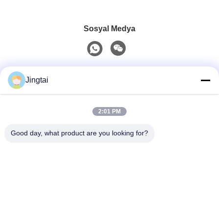
Sosyal Medya
Hızlı iletişim
Jingtai
Tel
2:01 PM
0086-755-27491128
Good day, what product are you looking for?
E-Posta
wendy.wu@szjingtai.com.cn
Adres
1. Kat, A Binası, No. 4, Su Ürünleri Sanayi Parkı,
Hengnan Yolu, Gushu, Xixiang, Bao'an Bölgesi,