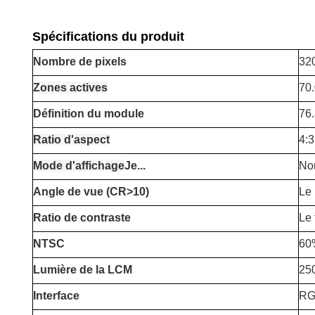
Spécifications du produit
Nombre de pixels
320
Zones actives
70
Définition du module
76
Ratio d'aspect
4:3
Mode d'affichage
Je...
No
Angle de vue (CR>10)
Le 
Ratio de contraste
Le 
NTSC
60
Lumière de la LCM
250
Interface
RG