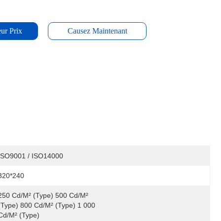
ur Prix
Causez Maintenant
ISO9001 / ISO14000
320*240
250 Cd/m² (type) 500 Cd/m² 
(type) 800 Cd/m² (type) 1 000 
Cd/m² (type)