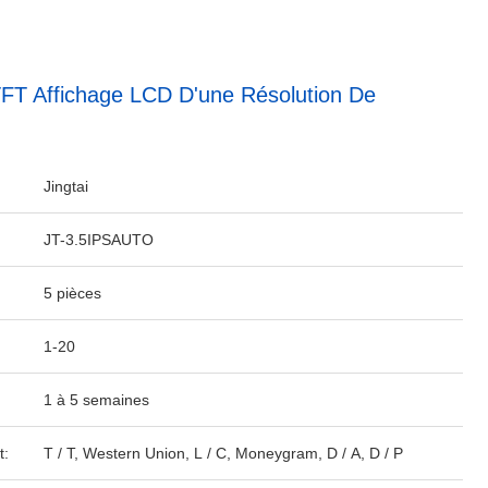
FT Affichage LCD D'une Résolution De
Jingtai
JT-3.5IPSAUTO
5 pièces
1-20
1 à 5 semaines
t:
T / T, Western Union, L / C, Moneygram, D / A, D / P