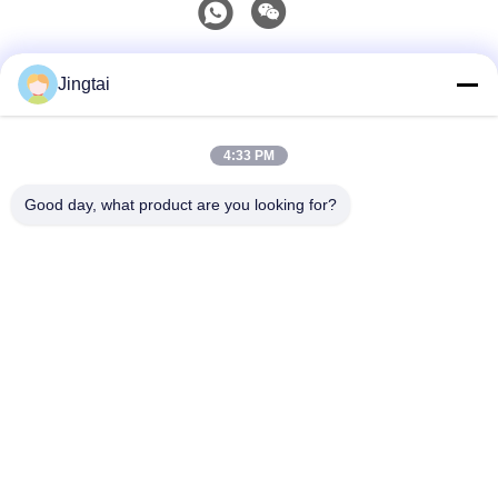
Schnelle Kontaktaufnahme
Jingtai
Telefon
4:33 PM
0086-755-27491128
Good day, what product are you looking for?
E-Mail-Adresse
wendy.wu@szjingtai.com.cn
Adresse
1. Etage, Gebäude A, Nr. 4, Aquatic Industrial Park,
Hengnan Road, Gushu, Xixiang, Bao'an Bezirk,
Shenzhen, China
Privacy Policy
|
Sitemap