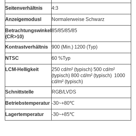
Seitenverhältnis
4:3
Anzeigemodus
l
Normalerweise Schwarz
Betrachtungswinkel
85/85/85/85
(CR>10)
Kontrastverhältnis
900 (Min.) 1200 (Typ)
NTSC
60 %Typ
LCM-Helligkeit
250 cd/m² (typisch) 500 cd/m²
(typisch) 800 cd/m² (typisch)
1000
cd/m² (typisch)
Schnittstelle
RGB/LVDS
Betriebstemperatur
-30~+80℃
Lagertemperatur
-30~+85℃