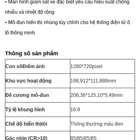
• Màn hình giám sát xe đặc biệt yêu cầu hiệu suất chống
nhiễu và nhiệt độ rộng
• Mô-đun hiển thị nhúng tùy chỉnh cho hệ thống điện tử ô
tô thông minh
Thông số sản phẩm
Con số
Điểm ảnh
1280*720pixel
Khu vực hoạt động
198,912*111,888mm
Đề cương mô-đun
208,36*125,10*5,49mm
Tỷ lệ khung hình
16:9
Chế độ hiển thị
tôi
Thông thường màu đen
Góc nhìn (CR>10)
85/85/85/85