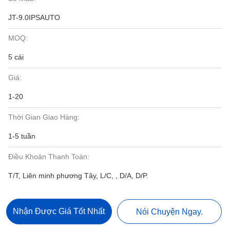
JT-9.0IPSAUTO
MOQ:
5 cái
Giá:
1-20
Thời Gian Giao Hàng:
1-5 tuần
Điều Khoản Thanh Toán:
T/T, Liên minh phương Tây, L/C, , D/A, D/P.
Nhận Được Giá Tốt Nhất
Nói Chuyện Ngay.