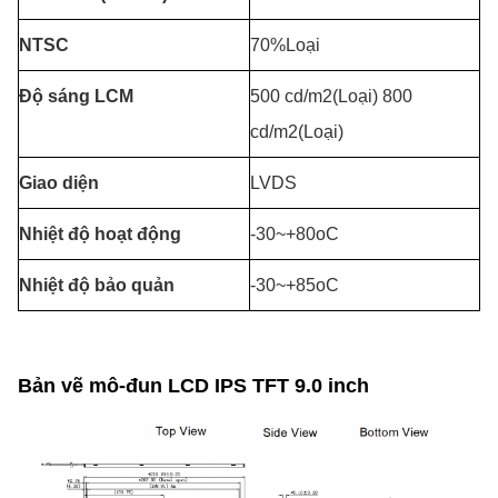
NTSC
70%Loại
Độ sáng LCM
500 cd/m2(Loại) 800
cd/m2(Loại)
Giao diện
LVDS
Nhiệt độ hoạt động
-30~+80oC
Nhiệt độ bảo quản
-30~+85oC
Bản vẽ mô-đun LCD IPS TFT 9.0 inch