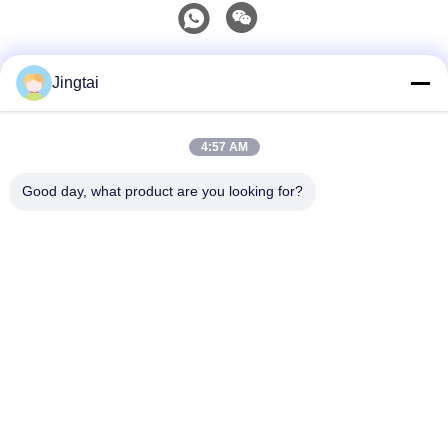
Liên lạc nhanh
Jingtai
Điện thoại
4:57 AM
0086-755-27491128
Good day, what product are you looking for?
Email
wendy.wu@szjingtai.com.cn
Địa chỉ
Tầng 1, Tòa nhà A, Số 4, Khu công nghiệp Thủy sản,
Đường Hengnan, Gushu, Xixiang, Quận Bảo An, Thâm
Quyến, Trung Quốc