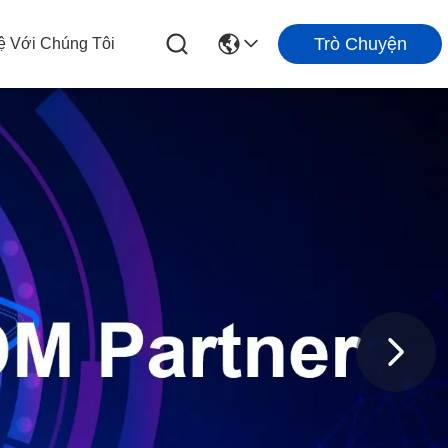
Trò Chuyện
ệ Với Chúng Tôi