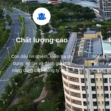
Chất lượng cao
Con dấu tín nhiệm, kiểm tra tín
Nhóm thi
dụng, RoSH và đánh giá khả
bộ và xư
năng cung cấp. Công ty có hệ
Chúng tôi
thống kiểm soát chất lượng
triển cá
nghiêm ngặt và phòng thí
nghiệm thử nghiệm chuyên
nghiệp.