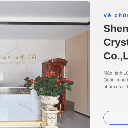
Về chú
Shen
Crys
Co.,L
Màn hình LC
Quốc trong 
phẩm của ch