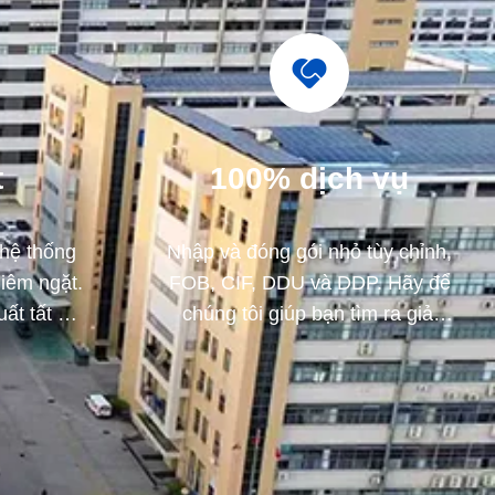
t
100% dịch vụ
 hệ thống
Nhập và đóng gói nhỏ tùy chỉnh,
hiêm ngặt.
FOB, CIF, DDU và DDP. Hãy để
ất tất cả
chúng tôi giúp bạn tìm ra giải
iện ngoài
pháp tốt nhất cho tất cả những lo
n.
ngại của bạn.