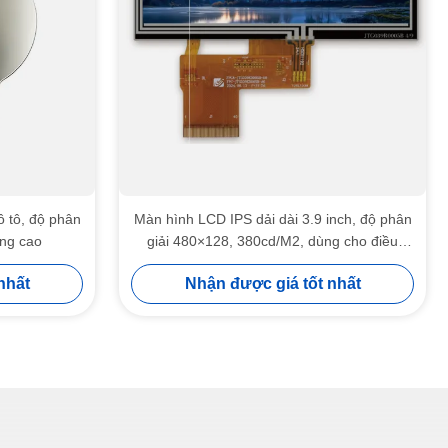
ô tô, độ phân
Màn hình LCD IPS dải dài 3.9 inch, độ phân
áng cao
giải 480×128, 380cd/M2, dùng cho điều
khiển công nghiệp
nhất
Nhận được giá tốt nhất