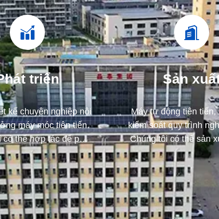
Phát triển
Sản xuấ
ết kế chuyên nghiệp nội
Máy tự động tiên tiến,
ởng máy móc tiên tiến.
kiểm soát quy trình ng
 có thể hợp tác để phát
Chúng tôi có thể sản xu
c sản phẩm mà bạn cần.
các thiết bị đầu cuối đ
nhu cầu của bạ