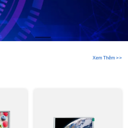
Xem Thêm
>
>