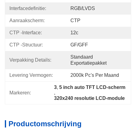
Interfacedefinitie:
RGB/LVDS
Aanraakscherm:
CTP
CTP -interface:
12c
CTP -structuur:
GF/GFF
Standaard 
Verpakking Details:
Exportatiepakket
Levering Vermogen:
2000k Pc's Per Maand
3
, 
5 inch auto TFT LCD-scherm
Markeren:
, 
320x240 resolutie LCD-module
Productomschrijving