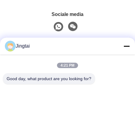
Sociale media
Snel contact
Jingtai
Tel.
4:21 PM
0086-755-27491128
Good day, what product are you looking for?
E-Mail
wendy.wu@szjingtai.com.cn
Adres
1e verdieping, Gebouw A, Nr. 4, Aquatic Industrial Park,
Hengnan Road, Gushu, Xixiang, Bao'an District,