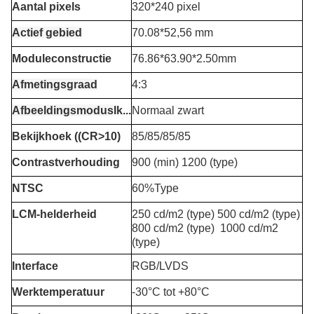
Aantal pixels
320*240 pixel
Actief gebied
70.08*52,56 mm
Moduleconstructie
76.86*63.90*2.50mm
Afmetingsgraad
4:3
Afbeeldingsmodus
Ik...
Normaal zwart
Bekijkhoek ((CR>10)
85/85/85/85
Contrastverhouding
900 (min) 1200 (type)
NTSC
60%Type
LCM-helderheid
250 cd/m2 (type) 500 cd/m2 (type)
800 cd/m2 (type)
1000 cd/m2
(type)
Interface
RGB/LVDS
Werktemperatuur
-30°C tot +80°C