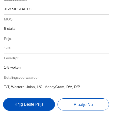
JT-3.5IPS1AUTO
MOQ:
5 stuks
Prijs:
1-20
Levertijd:
1-5 weken
Betalingsvoorwaarden:
T/T, Western Union, L/C, MoneyGram, D/A, D/P
Krijg Beste Prijs
Praatje Nu