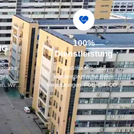
100%
NG
Dienstleistung
matische
Großhandels- und
nges
kundenspezifische kleine
em. Wir
Verpackungen, FOB, CIF, DDU
ischen
und DDP. Lassen Sie uns Ihnen
ren
helfen, die beste Lösung für all
igen.
Ihre Sorgen zu finden.