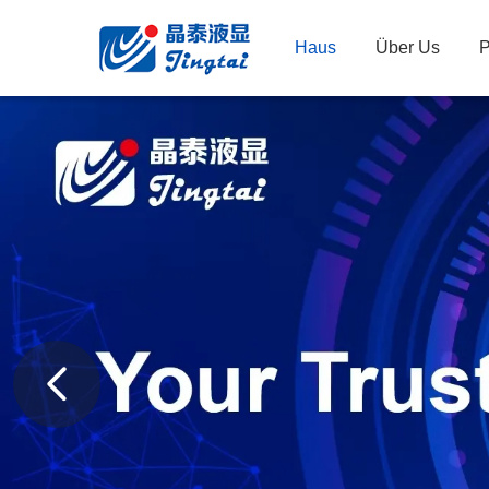
Haus
Über Us
P