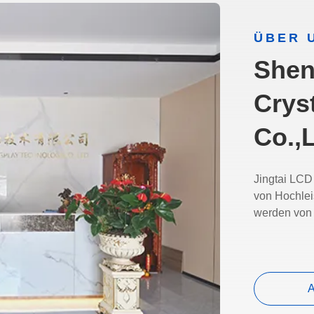
ÜBER 
Shen
Crys
Co.,L
Jingtai LCD 
von Hochle
werden von
A