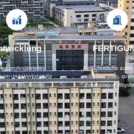
ntwicklung
FERTIGU
rnes professionelles
Fortschrittliche auto
eam und Werkstatt für
Maschinen, stre
hrittene Maschinen. Wir
Prozesskontrollsyst
zusammenarbeiten, um
können alle elektr
ukte zu entwickeln, die
Klemmen nach Ih
Sie brauchen.
Anforderungen fert