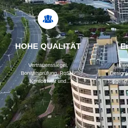
HOHE QUALITÄT
E
Vertrauenssiegel,
Inte
Bonitätsprüfung, RoSH-
Designt
Konformität und
fortgesc
Lieferantenbewertung. Das
können 
Unternehmen verfügt über ein
die Prod
strenges Qualitätskontrollsystem
und ein professionelles
Testlabor.