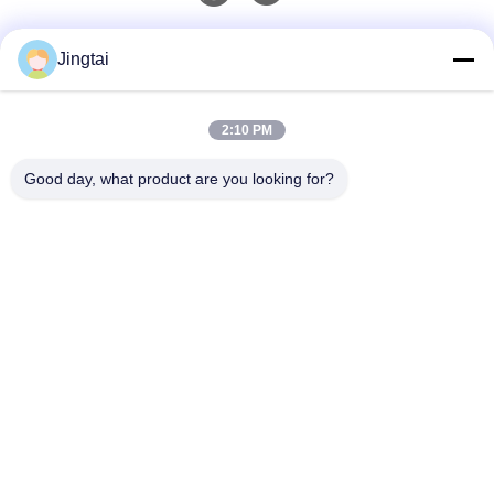
Schnelle Kontaktaufnahme
Jingtai
Telefon
2:10 PM
0086-755-27491128
Good day, what product are you looking for?
E-Mail-Adresse
wendy.wu@szjingtai.com.cn
Adresse
1. Etage, Gebäude A, Nr. 4, Aquatic Industrial Park,
Hengnan Road, Gushu, Xixiang, Bao'an Bezirk,
Shenzhen, China
Privacy Policy
|
Sitemap