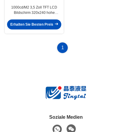
1000cd/M2 3,5 Zoll TFT LCD
Bildschirm 320x240 hohe
Helligkeit für E-Motorrad-
Armaturenbretter
Erhalten Sie Besten Preis
1
Soziale Medien