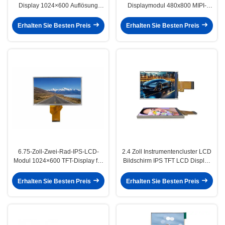
Display 1024×600 Auflösung
Displaymodul 480x800 MIPI-
Zweirad TFT Modul
Schnittstelle für das Motorrad-
Armaturenbrett
Erhalten Sie Besten Preis
Erhalten Sie Besten Preis
6.75-Zoll-Zwei-Rad-IPS-LCD-
2.4 Zoll Instrumentencluster LCD
Modul 1024×600 TFT-Display für
Bildschirm IPS TFT LCD Display
das Instrumentenkluster
240x320 Voller
Betrachtungswinkel
Erhalten Sie Besten Preis
Erhalten Sie Besten Preis