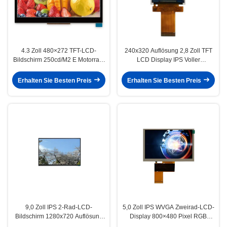
4.3 Zoll 480×272 TFT-LCD-
240x320 Auflösung 2,8 Zoll TFT
Bildschirm 250cd/M2 E Motorrad-
LCD Display IPS Voller
Instrumentenkluster TFT-LCD-
Betrachtungswinkel für Zweiräder
Display
Erhalten Sie Besten Preis
Erhalten Sie Besten Preis
9,0 Zoll IPS 2-Rad-LCD-
5,0 Zoll IPS WVGA Zweirad-LCD-
Bildschirm 1280x720 Auflösung
Display 800×480 Pixel RGB
500 cd/m² Helligkeit
LVDS-Schnittstelle