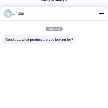
Hızlı iletişim
Jingtai
Tel
2:34 AM
0086-755-27491128
Good day, what product are you looking for?
E-Posta
wendy.wu@szjingtai.com.cn
Adres
1. Kat, A Binası, No. 4, Su Ürünleri Sanayi Parkı,
Hengnan Yolu, Gushu, Xixiang, Bao'an Bölgesi,
Shenzhen, Çin
Gizlilik Politikası
|
Site Haritası