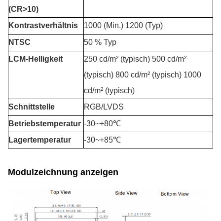
(CR>10)
Kontrastverhältnis
1000 (Min.) 1200 (Typ)
NTSC
50 % Typ
LCM-Helligkeit
250 cd/m² (typisch) 500 cd/m²
(typisch) 800 cd/m² (typisch) 1000
cd/m² (typisch)
Schnittstelle
RGB/LVDS
Betriebstemperatur
-30
~+8
0℃
Lagertemperatur
-30~+85℃
Modulzeichnung anzeigen