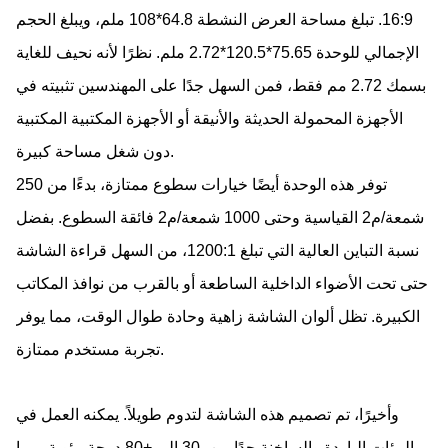
16:9. تبلغ مساحة العرض النشطة 64.8*108 ملم، ويبلغ الحجم
الإجمالي للوحدة 75.65*120.5*2.72 ملم. نظرًا لأنه نحيف للغاية
بسمك 2.72 مم فقط، فمن السهل جدًا على المهندسين تثبيته في
الأجهزة المحمولة الحديثة والأنيقة أو الأجهزة المكتبية المكتبية
دون شغل مساحة كبيرة.
توفر هذه الوحدة أيضًا خيارات سطوع ممتازة، بدءًا من 250
شمعة/م2 القياسية وحتى 1000 شمعة/م2 فائقة السطوع. بفضل
نسبة التباين العالية التي تبلغ 1200:1، من السهل قراءة الشاشة
حتى تحت الأضواء الداخلية الساطعة أو بالقرب من نوافذ المكاتب
الكبيرة. تظل ألوان الشاشة زاهية وحادة طوال الوقت، مما يوفر
تجربة مستخدم ممتازة.
وأخيرًا، تم تصميم هذه الشاشة لتدوم طويلاً. يمكنه العمل في
البيئات الباردة والساخنة جدًا من -30 إلى +80 درجة مئوية، مما