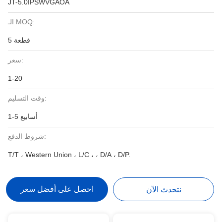
JT-5.0IPSWVGAOA
الـ MOQ:
5 قطعة
سعر:
1-20
وقت التسليم:
1-5 أسابيع
شروط الدفع:
T/T ، Western Union ، L/C ، ، D/A ، D/P.
احصل على أفضل سعر
نتحدث الآن