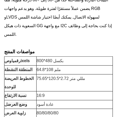
يضمن عملاً مستقرًا لفترة طويلة. وهو يدعم واجهات RGB
وLVDS لسهولة الاتصال. يمكنك أيضًا اختيار شاشة اللمس
السعوية ذات هيكل GG مع واجهة I2C إذا كنت بحاجة إلى وظائف
اللمس.
مواصفات المنتج
800*480 بكسل
ixels
رقم
يا
و
ص
64.8*108 ملم
المنطقة النشطة
75.65*120.5*2.72 مللي متر
الخطوط العريضة
للوحدة
16:9
نسبة الارتفاع
عادة أسود
وضع العرض
ل
80/80/80/80
زاوية العرض