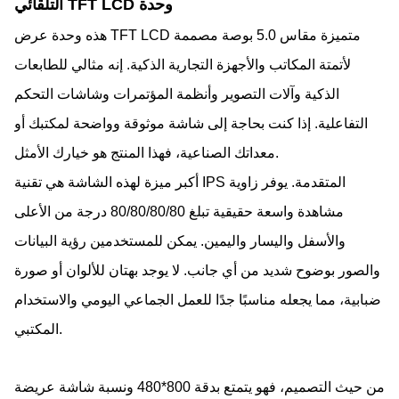
التلقائي TFT LCD وحدة
هذه وحدة عرض TFT LCD متميزة مقاس 5.0 بوصة مصممة
لأتمتة المكاتب والأجهزة التجارية الذكية. إنه مثالي للطابعات
الذكية وآلات التصوير وأنظمة المؤتمرات وشاشات التحكم
التفاعلية. إذا كنت بحاجة إلى شاشة موثوقة وواضحة لمكتبك أو
معداتك الصناعية، فهذا المنتج هو خيارك الأمثل.
أكبر ميزة لهذه الشاشة هي تقنية IPS المتقدمة. يوفر زاوية
مشاهدة واسعة حقيقية تبلغ 80/80/80/80 درجة من الأعلى
والأسفل واليسار واليمين. يمكن للمستخدمين رؤية البيانات
والصور بوضوح شديد من أي جانب. لا يوجد بهتان للألوان أو صورة
ضبابية، مما يجعله مناسبًا جدًا للعمل الجماعي اليومي والاستخدام
المكتبي.
من حيث التصميم، فهو يتمتع بدقة 800*480 ونسبة شاشة عريضة