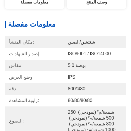
وصف المنتج
معلومات مفصلة
معلومات مفصلة
شنتشن/الصين
مكان المنشأ:
ISO9001 / ISO14000
إصدار الشهادات:
5.0 بوصة
مقاس:
IPS
وضع العرض:
800*480
دقة:
80/80/80/80
زاوية المشاهدة:
250 شمعة/م² (نموذجي) 
500 شمعة/م² (نموذجي) 
النصوع:
800 شمعة/م² (نموذجي) 
1000 شمعة/م² (نموذجي)