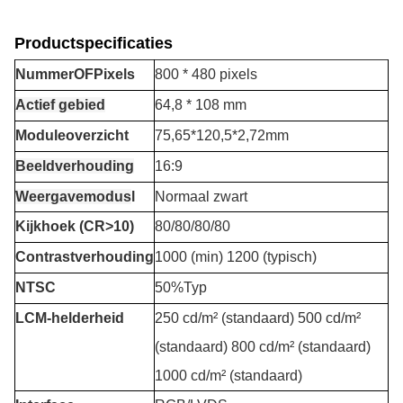
Productspecificaties
Nummer
O
F
P
ixels
800 * 480 pixels
Actief gebied
64,8 * 108 mm
Moduleoverzicht
75,65*120,5*2,72mm
Beeldverhouding
16:9
Weergavemodus
l
Normaal zwart
Kijkhoek (CR>10)
80/80/80/80
Contrastverhouding
1000 (min) 1200 (typisch)
NTSC
50%Typ
LCM-helderheid
250 cd/m² (standaard) 500 cd/m²
(standaard) 800 cd/m² (standaard)
1000 cd/m² (standaard)