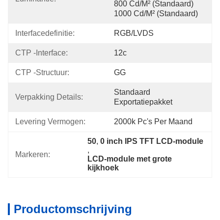
800 Cd/m² (standaard) 
1000 Cd/m² (standaard)
Interfacedefinitie:
RGB/LVDS
CTP -interface:
12c
CTP -structuur:
GG
Standaard 
Verpakking Details:
Exportatiepakket
Levering Vermogen:
2000k Pc's Per Maand
50
, 
0 inch IPS TFT LCD-module
, 
Markeren:
LCD-module met grote 
kijkhoek
Productomschrijving