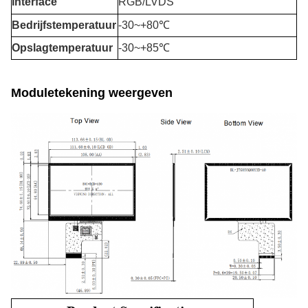
Interface
RGB/LVDS
Bedrijfstemperatuur
-30
~+8
0℃
Opslagtemperatuur
-30~+85℃
Moduletekening weergeven