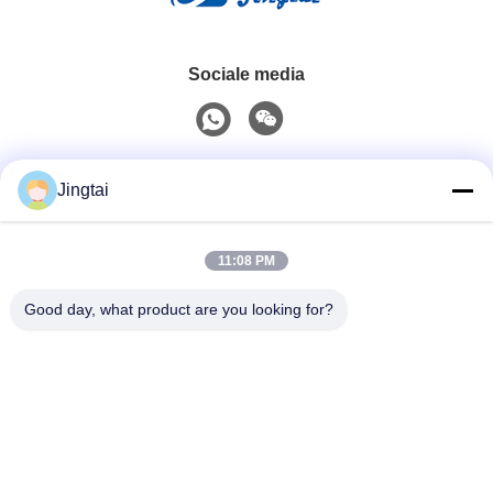
Sociale media
Snel contact
Jingtai
Tel.
11:08 PM
0086-755-27491128
Good day, what product are you looking for?
E-Mail
wendy.wu@szjingtai.com.cn
Adres
1e verdieping, Gebouw A, Nr. 4, Aquatic Industrial Park,
Hengnan Road, Gushu, Xixiang, Bao'an District,