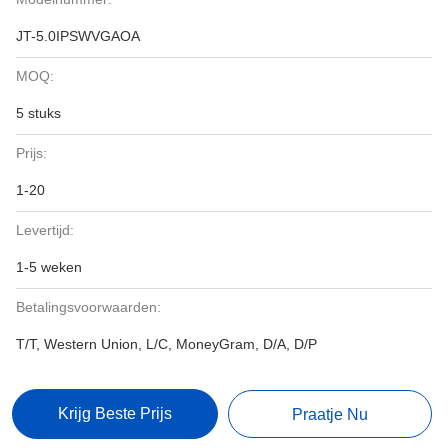
JT-5.0IPSWVGAOA
MOQ:
5 stuks
Prijs:
1-20
Levertijd:
1-5 weken
Betalingsvoorwaarden:
T/T, Western Union, L/C, MoneyGram, D/A, D/P
Krijg Beste Prijs
Praatje Nu