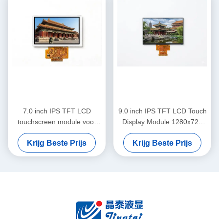
7.0 inch IPS TFT LCD
9.0 inch IPS TFT LCD Touch
touchscreen module voor
Display Module 1280x720
ingebedde
LVDS Voor
Krijg Beste Prijs
Krijg Beste Prijs
kantoorautomatiseringssystemen
kantoorapparatuur