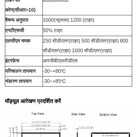
देखने का
80/80/80/80
कोण(सीआर>10)
वैषम्य अनुपात
1000(न्यूनतम) 1200 (टाइप)
एनटीएससी
50% टाइप
एलसीएम चमक
250 सीडी/एम²(टाइप) 500 सीडी/एम²(टाइप) 800
सीडी/एम²(टाइप) 1000 सीडी/एम²(टाइप)
इंटरफ़ेस
आरजीबी/एलवीडीएस
परिचालन तापमान
-30
~+8
0℃
भंडारण तापमान
-30~+85℃
मॉड्यूल आरेखण प्रदर्शित करें