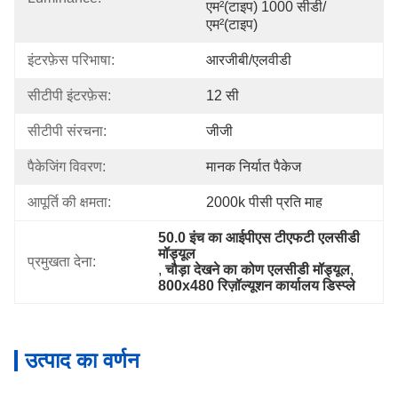
एम²(टाइप) 1000 सीडी/
एम²(टाइप)
इंटरफ़ेस परिभाषा:
आरजीबी/एलवीडी
सीटीपी इंटरफ़ेस:
12 सी
सीटीपी संरचना:
जीजी
पैकेजिंग विवरण:
मानक निर्यात पैकेज
आपूर्ति की क्षमता:
2000k पीसी प्रति माह
50.0 इंच का आईपीएस टीएफटी एलसीडी 
मॉड्यूल
प्रमुखता देना:
, 
चौड़ा देखने का कोण एलसीडी मॉड्यूल
, 
800x480 रिज़ॉल्यूशन कार्यालय डिस्प्ले
उत्पाद का वर्णन