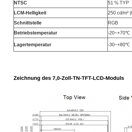
NTSC
51 % TYP
LCM-Helligkeit
250 cd/m² (
Schnittstelle
RGB
Betriebstemperatur
-20~+70℃
Lagertemperatur
-30~+80℃
Zeichnung des 7,0-Zoll-TN-TFT-LCD-Moduls