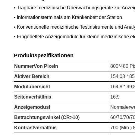
• Tragbare medizinische Überwachungsgeräte zur Anzeig
• Informationsterminals am Krankenbett der Station
• Konventionelle medizinische Testinstrumente und Anal
• Eingebettete Anzeigemodule für kleine medizinische el
Produktspezifikationen
Nummer
Von Pixeln
800*480 Pi
Aktiver Bereich
154,08 * 8
Modulübersicht
164,8 * 99,
Seitenverhältnis
16:9
Anzeigemodus
l
Normalerw
Betrachtungswinkel (CR>10)
60/70/70/7
Kontrastverhältnis
700 (Min.) 