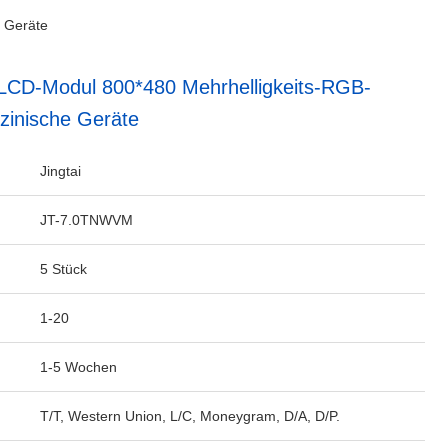
e Geräte
-LCD-Modul 800*480 Mehrhelligkeits-RGB-
zinische Geräte
Jingtai
JT-7.0TNWVM
5 Stück
1-20
1-5 Wochen
T/T, Western Union, L/C, Moneygram, D/A, D/P.