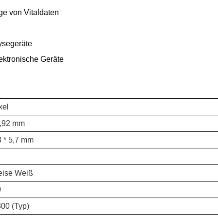
e von Vitaldaten
ysegeräte
ektronische Geräte
xel
5,92 mm
8 * 5,7 mm
eise Weiß
0
800 (Typ)