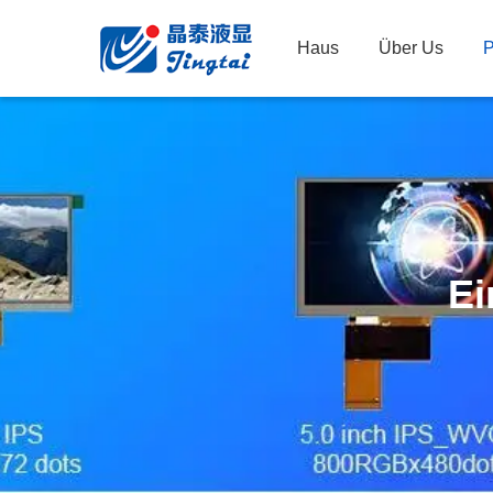
Haus
Über Us
P
Ei