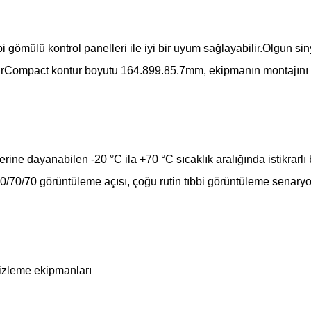
ömülü kontrol panelleri ile iyi bir uyum sağlayabilir.Olgun sinyal 
rCompact kontur boyutu 164.899.85.7mm, ekipmanın montajını ve 
rine dayanabilen -20 °C ila +70 °C sıcaklık aralığında istikrarlı 
70/70/70 görüntüleme açısı, çoğu rutin tıbbi görüntüleme senary
bi izleme ekipmanları