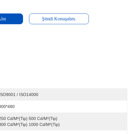
Alın
Şimdi Konuşalım.
ISO9001 / ISO14000
800*480
250 Cd/m²(Tip) 500 Cd/m²(Tip) 
800 Cd/m²(Tip) 1000 Cd/m²(Tip)