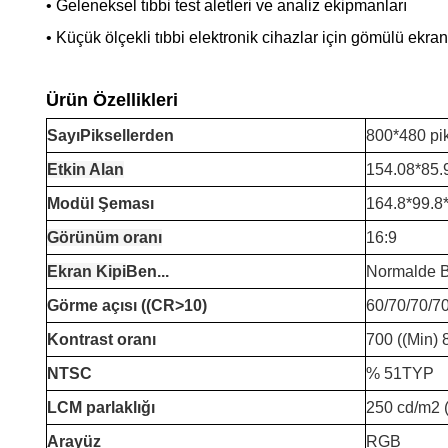
• Geleneksel tıbbi test aletleri ve analiz ekipmanları
• Küçük ölçekli tıbbi elektronik cihazlar için gömülü ekra
Ürün Özellikleri
Sayı
Piksellerden
800*480 pi
Etkin Alan
154.08*85
Modül Şeması
164.8*99.8
Görünüm oranı
16:9
Ekran Kipi
Ben...
Normalde 
Görme açısı ((CR>10)
60/70/70/7
Kontrast oranı
700 ((Min) 
NTSC
% 51TYP
LCM parlaklığı
250 cd/m2 (
Arayüz
RGB