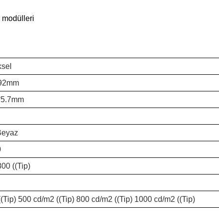
n modülleri
ksel
.92mm
*5.7mm
Beyaz
0
800 ((Tip)
(Tip) 500 cd/m2 ((Tip) 800 cd/m2 ((Tip) 1000 cd/m2 ((Tip)