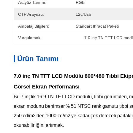
Arayüz Tanımı:
RGB
CTP Arayüzü:
12c/usb
Ambalaj Bilgileri:
Standart İhracat Paketi
Vurgulamak:
7.0 inç TN TFT LCD mod
Ürün Tanımı
7.0 inç TN TFT LCD Modülü 800*480 Tıbbi Ekipm
Görsel Ekran Performansı
Bu 7 inçlik 16:9 TN TFT LCD modülü, tıbbi görüntüleri, met
ekran modunu benimser.% 51 NTSC renk gamutu tıbbi senaryo
250 cd/m2'den 1000 cd/m2'ye kadar çok dereceli parlaklık s
okunabilirliğini artırmak.