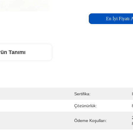
En İyi Fiyatı 
rün Tanımı
Sertifika:
Çözünürlük:
Ödeme Koşulları: