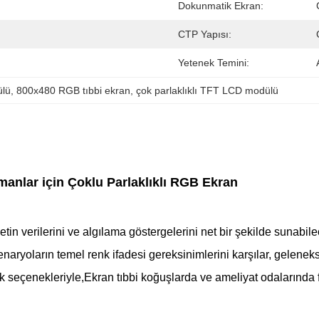
Dokunmatik Ekran:
CTP Yapısı:
Yetenek Temini:
ülü
, 
800x480 RGB tıbbi ekran
, 
çok parlaklıklı TFT LCD modülü
anlar için Çoklu Parlaklıklı RGB Ekran
in verilerini ve algılama göstergelerini net bir şekilde sunabile
ların temel renk ifadesi gereksinimlerini karşılar, geleneksel i
eçenekleriyle,Ekran tıbbi koğuşlarda ve ameliyat odalarında farkl