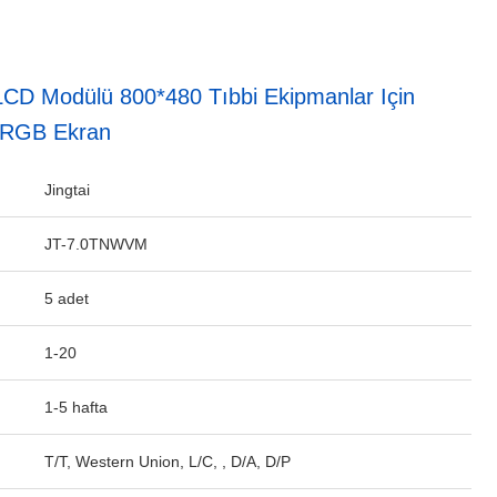
LCD Modülü 800*480 Tıbbi Ekipmanlar Için
ı RGB Ekran
Jingtai
JT-7.0TNWVM
5 adet
1-20
1-5 hafta
T/T, Western Union, L/C, , D/A, D/P