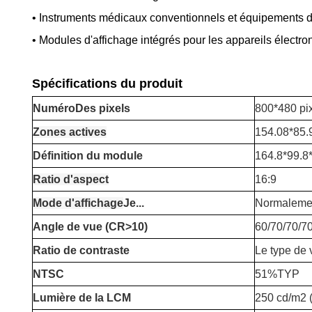
• Instruments médicaux conventionnels et équipements 
• Modules d'affichage intégrés pour les appareils électro
Spécifications du produit
Numéro
Des pixels
800*480 pi
Zones actives
154.08*85
Définition du module
164.8*99.8
Ratio d'aspect
16:9
Mode d'affichage
Je...
Normalemen
Angle de vue (CR>10)
60/70/70/7
Ratio de contraste
Le type de v
NTSC
51%TYP
Lumière de la LCM
250 cd/m2 (