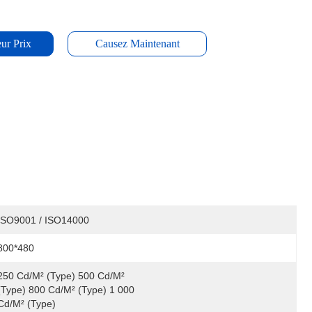
ur Prix
Causez Maintenant
ISO9001 / ISO14000
800*480
250 Cd/m² (type) 500 Cd/m² 
(type) 800 Cd/m² (type) 1 000 
Cd/m² (type)