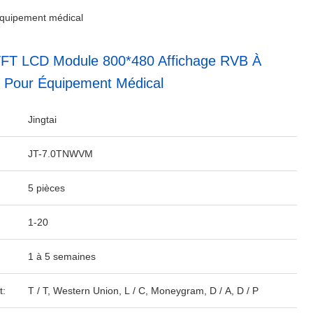
équipement médical
TFT LCD Module 800*480 Affichage RVB À
le Pour Équipement Médical
Jingtai
JT-7.0TNWVM
5 pièces
1-20
1 à 5 semaines
t:
T / T, Western Union, L / C, Moneygram, D / A, D / P