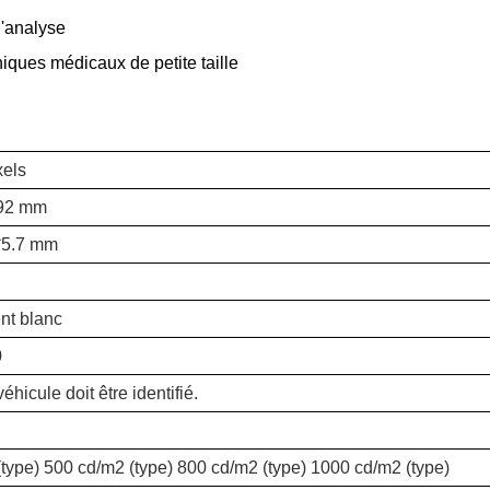
d'analyse
niques médicaux de petite taille
xels
.92 mm
*5.7 mm
t blanc
0
éhicule doit être identifié.
type) 500 cd/m2 (type) 800 cd/m2 (type) 1000 cd/m2 (type)