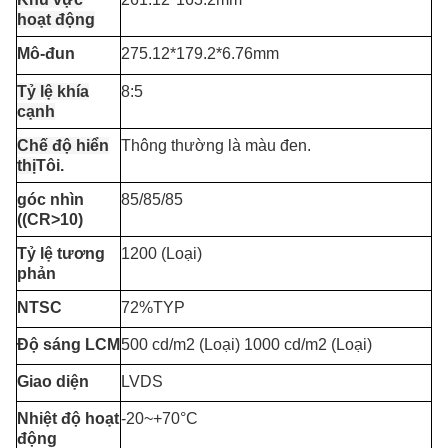
hoạt động
Mô-đun
275.12*179.2*6.76mm
Tỷ lệ khía
8:5
cạnh
Chế độ hiển
Thông thường là màu đen.
thị
Tôi.
góc nhìn
85/85/85
((CR>10)
Tỷ lệ tương
1200 (Loại)
phản
NTSC
72%TYP
Độ sáng LCM
500 cd/m2 (Loại) 1000 cd/m2 (Loại)
Giao diện
LVDS
Nhiệt độ hoạt
-20~+70°C
động