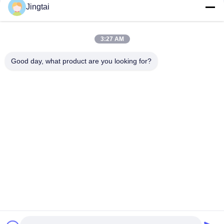
Jingtai
Điện thoại
3:27 AM
0086-755-27491128
Good day, what product are you looking for?
Email
wendy.wu@szjingtai.com.cn
Địa chỉ
Tầng 1, Tòa nhà A, Số 4, Khu công nghiệp Thủy sản,
Đường Hengnan, Gushu, Xixiang, Quận Bảo An, Thâm
Quyến, Trung Quốc
Chính Sách Bảo Mật
|
Sơ Đồ Trang Web
Trung Quốc Chất lượng tốt LCD TFT công nghiệp Nhà cung cấp.
2025-2026 Shenzhen Jingtai Liquid Crystal Display Technology