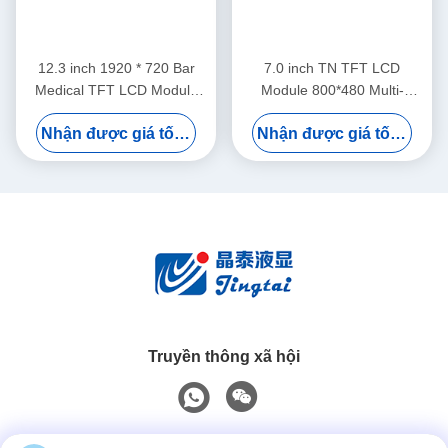
12.3 inch 1920 * 720 Bar
7.0 inch TN TFT LCD
Medical TFT LCD Module
Module 800*480 Multi-
với màn hình cảm ứng CTP
brightness RGB Display For
Nhận được giá tốt nhất
Nhận được giá tốt nhất
Medical Equipment
Truyền thông xã hội
Liên lạc nhanh