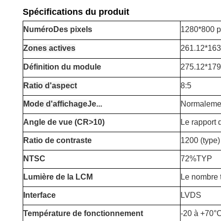
Spécifications du produit
Numéro
Des pixels
1280*800 p
Zones actives
261.12*16
Définition du module
275.12*179
Ratio d'aspect
8:5
Mode d'affichage
Je...
Normalemen
Angle de vue (CR>10)
Le rapport 
Ratio de contraste
1200 (type)
NTSC
72%TYP
Lumière de la LCM
Le nombre t
Interface
LVDS
Température de fonctionnement
-20 à +70°