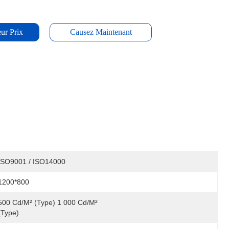
ur Prix
Causez Maintenant
ISO9001 / ISO14000
1200*800
500 Cd/m² (type) 1 000 Cd/m² 
(type)