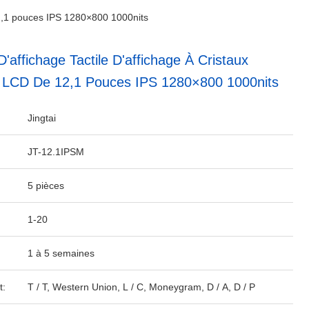
 12,1 pouces IPS 1280×800 1000nits
'affichage Tactile D'affichage À Cristaux
 LCD De 12,1 Pouces IPS 1280×800 1000nits
Jingtai
JT-12.1IPSM
5 pièces
1-20
1 à 5 semaines
t:
T / T, Western Union, L / C, Moneygram, D / A, D / P