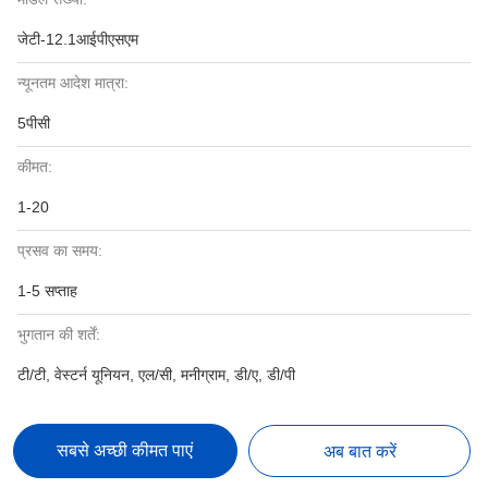
जेटी-12.1आईपीएसएम
न्यूनतम आदेश मात्रा:
5पीसी
कीमत:
1-20
प्रसव का समय:
1-5 सप्ताह
भुगतान की शर्तें:
टी/टी, वेस्टर्न यूनियन, एल/सी, मनीग्राम, डी/ए, डी/पी
सबसे अच्छी कीमत पाएं
अब बात करें