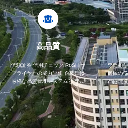
高品質
信頼証券 信用チェック RoSH サ
専門的な
プライヤーの能力評価 企業には
機械のワ
厳格な品質管理システムと 専門
品を開
的なテストラボがあります