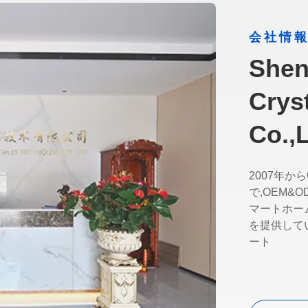
会社情
Shen
Crys
Co.,L
2007年か
で,OEM&
マートホー
を提供して
ート