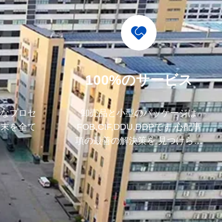
100%のサービス
格なプロセ
卸売品と小型のパッケージは
端末を全て
FOB,CIF,DDU,DDPです 心配事
項の最善の解決策を 見つけられ
るようにしましょう.