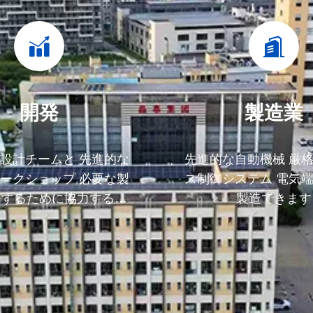
開発
製造業
設計チームと 先進的な
先進的な自動機械 厳
ークショップ 必要な製
ス制御システム 電気
発するために協力するこ
製造できます
とができます.