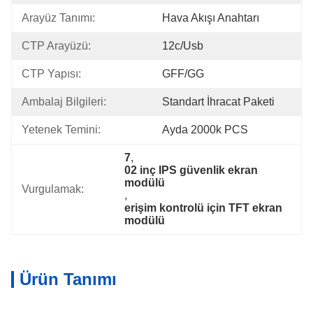
Arayüz Tanımı:
Hava Akışı Anahtarı
CTP Arayüzü:
12c/usb
CTP Yapısı:
GFF/GG
Ambalaj Bilgileri:
Standart İhracat Paketi
Yetenek Temini:
Ayda 2000k PCS
7
, 
02 inç IPS güvenlik ekran 
modülü
Vurgulamak:
, 
erişim kontrolü için TFT ekran 
modülü
Ürün Tanımı