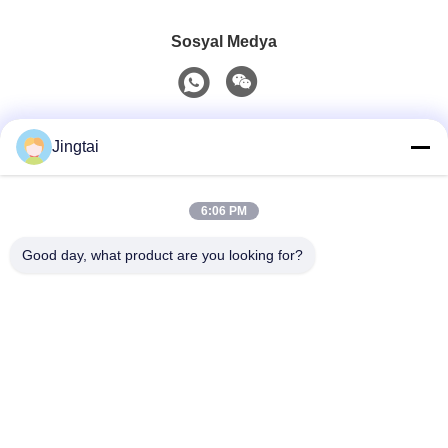
Sosyal Medya
Hızlı iletişim
Jingtai
Tel
6:06 PM
0086-755-27491128
Good day, what product are you looking for?
E-Posta
wendy.wu@szjingtai.com.cn
Adres
1. Kat, A Binası, No. 4, Su Ürünleri Sanayi Parkı,
Hengnan Yolu, Gushu, Xixiang, Bao'an Bölgesi,
Shenzhen, Çin