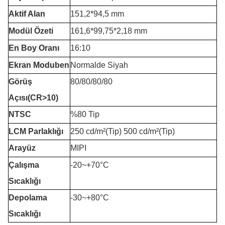
Aktif Alan
151,2*94,5 mm
Modül Özeti
161,6*99,75*2,18 mm
En Boy Oranı
16:10
Ekran Modu
ben
Normalde Siyah
Görüş
80/80/80/80
Açısı(CR>10)
NTSC
%80 Tip
LCM Parlaklığı
250 cd/m²(Tip) 500 cd/m²(Tip)
Arayüz
MIPI
Çalışma
-20
~+7
0°C
Sıcaklığı
Depolama
-30~+80°C
Sıcaklığı