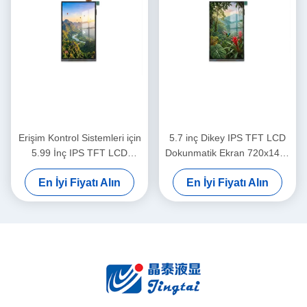
Erişim Kontrol Sistemleri için
5.7 inç Dikey IPS TFT LCD
5.99 İnç IPS TFT LCD
Dokunmatik Ekran 720x1440
Dokunmatik Ekran Modülü
MIPI Güvenlik Sistemleri İçin
En İyi Fiyatı Alın
En İyi Fiyatı Alın
720x1440 MIPI