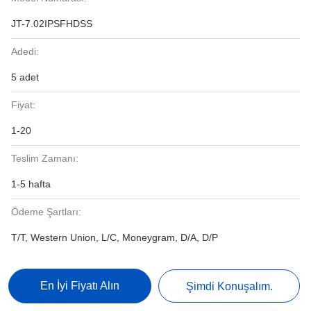
JT-7.02IPSFHDSS
Adedi:
5 adet
Fiyat:
1-20
Teslim Zamanı:
1-5 hafta
Ödeme Şartları:
T/T, Western Union, L/C, Moneygram, D/A, D/P
En İyi Fiyatı Alın
Şimdi Konuşalım.