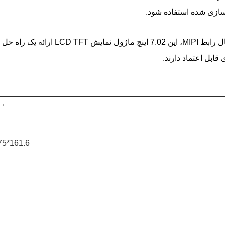
سازی شده استفاده شود.
با ترکیب تکنولوژی مشاهده IPS، وضوح پرتره
ابل اعتماد دارند.
۱۲۰۰ *
161.6*99.75*2.18ميلي متر