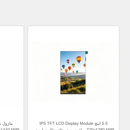
5.5 اینچ IPS TFT LCD Display Module
720x1280 MIPI برای سیستم های نظارت امنیتی