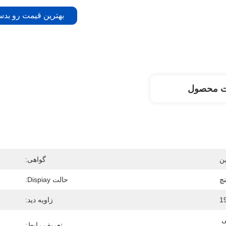
بهترین قیمت رو بدس
ت محصول
ن
گواهی:
حالت Dispiay:
زاویه دید:
250 سی دی/متر مربع (نوع) 500 سی 
تعریف رابط: