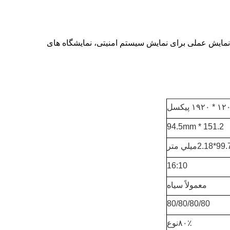
 1200 × 1920 و اتصال رابط MIPI، این 7.02 اینچ ماژول نمایش LCD TFT ارائه یک راه حل نمایش عملی برای نمایش سیستم امنیتی، نمایشگاه های
 ۱۹۲۰ پیکسل
151.2 * 94.5mm
16:10
معمولاً سياه
80/80/80/80
۸۰٪نوع