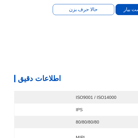
ت بیار
حالا حرف بزن
اطلاعات دقیق
ISO9001 / ISO14000
IPS
80/80/80/80
MIPI