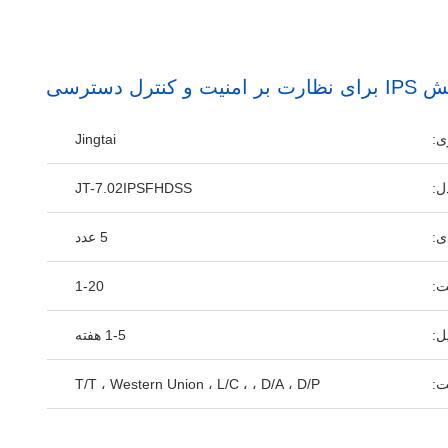
ی:
Jingtai
ل:
JT-7.02IPSFHDSS
ی:
5 عدد
ت:
1-20
ل:
1-5 هفته
ت:
T/T ، Western Union ، L/C ، ، D/A ، D/P