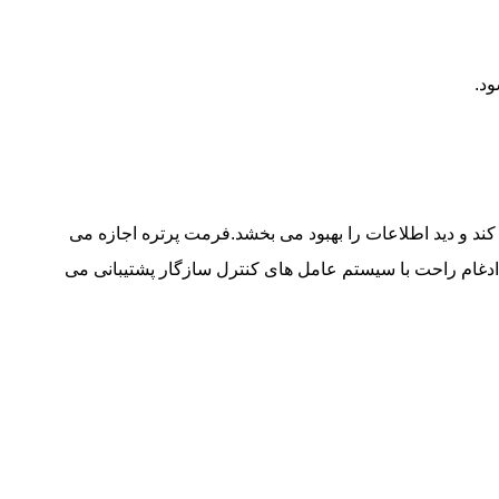
د.
ند و دید اطلاعات را بهبود می بخشد.فرمت پرتره اجازه می
مایش صفحه نمایش نمایش داده شود، کاهش تغییر صفحه و بهبود بهره وری عملیاتی. رابط MIPI همچنین از ادغام راحت با سیستم عامل های کنترل سازگار پشتیبانی می