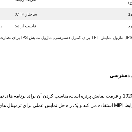
ع)
1
ساختار CTP:
رد
قابلیت ارائه:
را
, 
ماژول نمایش TFT برای کنترل دسترسی
, 
ماژول نمایش IPS برای نظارت بر امنیت
این ماژول نمایش LCD 7.02 اینچی IPS TFT دارای وضوح 1200×1920 و فرمت نمایش پرتره است،مناسب 
اطلاعات عمودی روشن دارنداین ماژول از فناوری IPS و طراحی رابط MIPI استفاده می کند و یک را