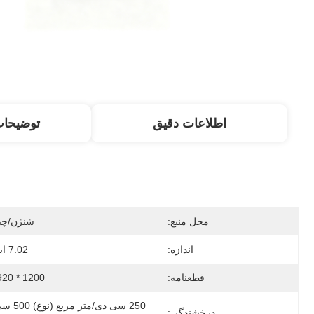
اطلاعات دقیق
توضیحا
محل منبع:
شنژن/چی
اندازه:
7.02 اینچ
قطعنامه:
1200 * 1920
درخشندگی: