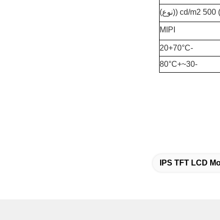
MIPI
+7
0°C
-20
-30~+80°C
IPS TFT LCD Mo