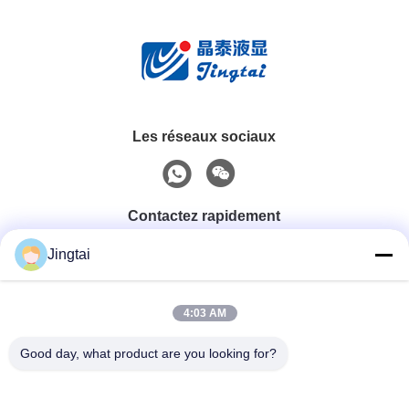
Les réseaux sociaux
Contactez rapidement
Jingtai
Téléphone
0086-755-27491128
4:03 AM
Good day, what product are you looking for?
E-Mail
wendy.wu@szjingtai.com.cn