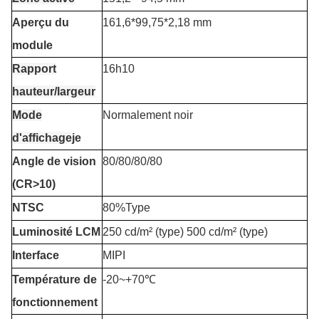
Aperçu du
161,6*99,75*2,18 mm
module
Rapport
16h10
hauteur/largeur
Mode
Normalement noir
d'affichage
je
Angle de vision
80/80/80/80
(CR>10)
NTSC
80%Type
Luminosité LCM
250 cd/m² (type) 500 cd/m² (type)
Interface
MIPI
Température de
-20
~+7
0℃
fonctionnement