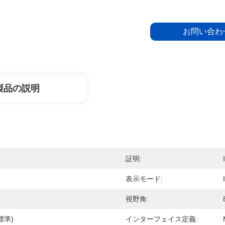
お問い合わ
製品の説明
証明:
表示モード:
視野角:
(標準)
インターフェイス定義: