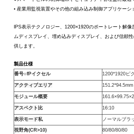
• 産業用監視装置やその他の組み込み制御アプリケーシ
IPS表示テクノロジー、1200×1920のポートレート解
ムディスプレイ、埋め込みディスプレイ、および信頼性
供します。
製品仕様
番号
○
f
P
イクセル
1200*1920
アクティブエリア
151.2*94.5mm
モジュール概要
161.6×99.75×
アスペクト比
16:10
表示モード
私
ノーマルブラ
視野角(CR>10)
80/80/80/80