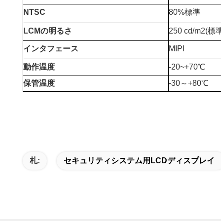
NTSC
80%標準
LCMの明るさ
250 cd/m2(標準
インタフェース
MIPI
動作温度
-20
~+7
0℃
保管温度
-30～+80℃
札:
セキュリティシステム用LCDディスプレイ