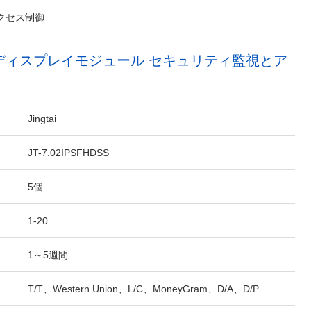
アクセス制御
IPSディスプレイモジュール セキュリティ監視とア
Jingtai
JT-7.02IPSFHDSS
5個
1-20
1～5週間
T/T、Western Union、L/C、MoneyGram、D/A、D/P