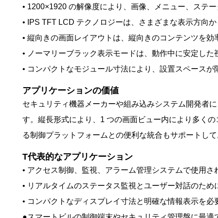
• 1200×1920 の解像度により、画像、メニュー、
• IPS TFT LCD テクノロジーは、さまざまな表
• 縦向きの画面レイアウトは、縦向きのコンテンツを効
• ノーマリーブラック表示モードは、動作中に安定し
• コンパクトなモジュール寸法により、設置スペース
アプリケーションの価値
セキュリティ機器メーカーや組み込みシステム開発者に
す。縦長形式により、1 つの画面ビュー内により多くの
る制御プラットフォームとの便利な統合もサポートして
T
代表的なアプリケーション
• アクセス制御、監視、アラーム管理システムで使用さ
• リアルタイムのステータス監視とユーザー対話のた
• コンパクトなディスプレイ寸法と明確な情報表示を必
●スマートビルの制御端末やセキュリティ管理盤に最適