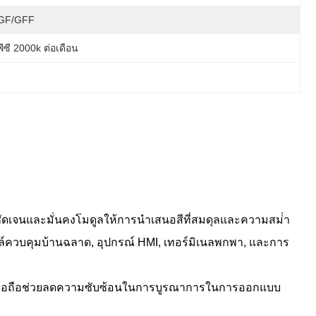
GF/GFF
พีซี 2000k ต่อเดือน
ด
ชัดเจนและมั่นคงโมดูลให้การนําเสนอสีที่สมดุลและความสม่ํา
นล์ควบคุมบ้านฉลาด, อุปกรณ์ HMI, เทอร์มิเนลพกพา, และการ
่าเชื่อถือช่วยลดความซับซ้อนในการบูรณาการในการออกแบบ