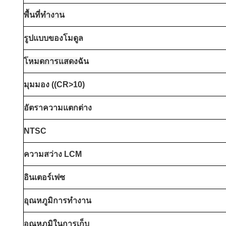
พื้นที่ทํางาน
รูปแบบของโมดูล
โหมดการแสดง
ฉัน
มุมมอง ((CR>10)
อัตราความแตกต่าง
NTSC
ความสว่าง LCM
อินเตอร์เฟซ
อุณหภูมิการทํางาน
อุณหภูมิในการเก็บ