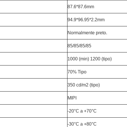
87.6*87.6mm
94.9*96.95*2.2mm
Normalmente preto.
85/85/85/85
1000 (min) 1200 (tipo)
70% Tipo
350 cd/m2 (tipo)
MIPI
-20°C a +70°C
-30°C a +80°C