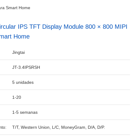
para Smart Home
ircular IPS TFT Display Module 800 × 800 MIPI
Smart Home
Jingtai
JT-3.4IPSRSH
5 unidades
1-20
1-5 semanas
to:
T/T, Western Union, L/C, MoneyGram, D/A, D/P.