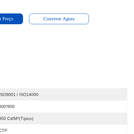
r Preço
Converse Agora
ISO9001 / ISO14000
800*800
350 Cd/m²(Típico)
CTP