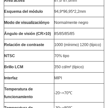
Área activa
87,6*87,6mm
Esquema del módulo
94,9*96,95*2,2mm
Modo de visualización
yo
Normalmente negro
Ángulo de visión (CR>10)
85/85/85/85
Relación de contraste
1000 (mínimo) 1200 (típico)
NTSC
70% tipo
Brillo LCM
350 cd/m² (típico)
Interfaz
MIPI
Temperatura de
-20~+70℃
funcionamiento
Temperatura de
-30~+80℃