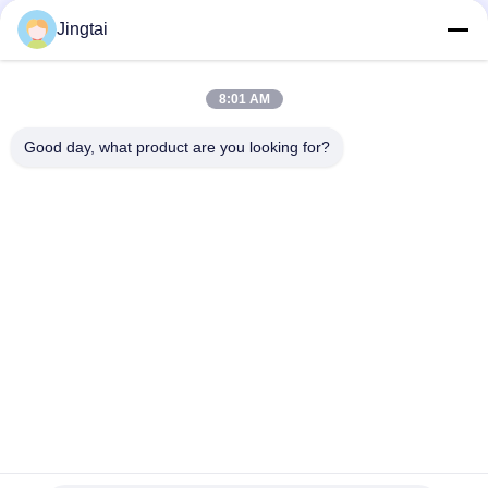
Contacto rápido
Jingtai
Teléfono
8:01 AM
0086-755-27491128
Good day, what product are you looking for?
El Correo Electrónico
wendy.wu@szjingtai.com.cn
DIRECCIÓN
1er piso, Edificio A, No. 4, Parque Industrial Acuático,
Carretera Hengnan, Gushu, Xixiang, Distrito de Bao'an,
Shenzhen, China
Políticas De Privacidad
|
Mapa Del Sitio
Buena calidad de China LCD TFT para uso industrial Proveedor.