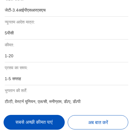
जेटी-3.4आईपीएसआरएसएच
न्यूनतम आदेश मात्रा:
5पीसी
कीमत:
1-20
प्रसव का समय:
1-5 सप्ताह
भुगतान की शर्तें:
टी/टी, वेस्टर्न यूनियन, एल/सी, मनीग्राम, डी/ए, डी/पी
सबसे अच्छी कीमत पाएं
अब बात करें