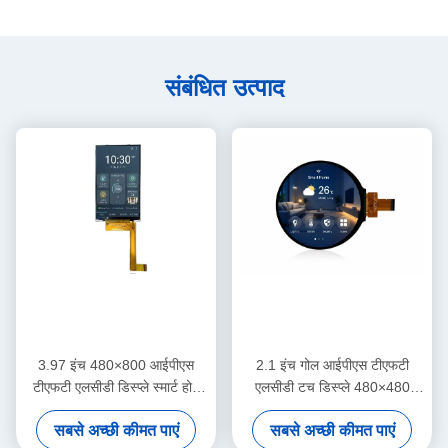
संबंधित उत्पाद
3.97 इंच 480×800 आईपीएस
2.1 इंच गोल आईपीएस टीएफटी
टीएफटी एलसीडी डिस्प्ले स्मार्ट होम
एलसीडी टच डिस्प्ले 480×480
कंट्रोल पैनल के लिए
एमआईपीआई आरजीबी इंटरफ़ेस स्मार्ट
सबसे अच्छी कीमत पाएं
सबसे अच्छी कीमत पाएं
होम कंट्रोल पैनलों के लिए