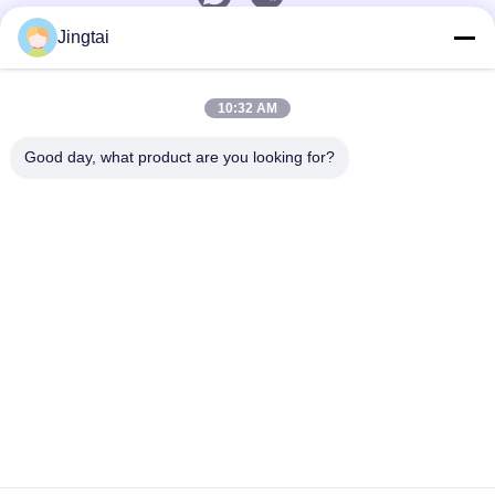
Jingtai
ติดต่อเร็ว
10:32 AM
โทรศัพท์
0086-755-27491128
Good day, what product are you looking for?
อีเมล
wendy.wu@szjingtai.com.cn
ที่อยู่
ชั้น 1 อาคาร A เลขที่ 4 สวนอุตสาหกรรมเพาะเลี้ยงสัตว์น้ำ
ถนนเหิงหนาน กูชู, ซีเซียง เขตเป่าอัน เซินเจิ้น ประเทศจีน
นโยบายความเป็นส่วนตัว
|
แผนผังเว็บไซต์
จีน คุณภาพดี LCD TFT อุตสาหกรรม ผู้จัดจําหน่าย.ลิขสิทธิ์ 2025-