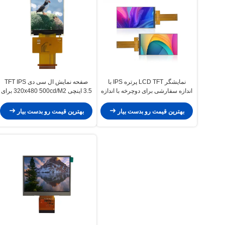
نمایشگر LCD TFT پرتره IPS با
صفحه نمایش ال سی دی TFT IPS
اندازه سفارشی برای دوچرخه با اندازه
3.5 اینچی 320x480 500cd/M2 برای
5.0 اینچ و رزولوشن 480×854
داشبوردهای وسایل نقلیه دو چرخ
بهترین قیمت رو بدست بیار
بهترین قیمت رو بدست بیار