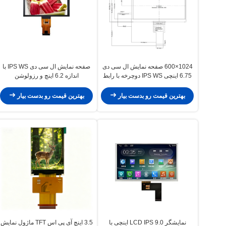
1024×600 صفحه نمایش ال سی دی
صفحه نمایش ال سی دی IPS WS با
6.75 اینچی IPS WS دوچرخه با رابط
اندازه 6.2 اینچ و رزولوشن
RGB / LVDS / MIPI
1024x600 با روشنایی 500cd/m2
برای کاربردهای صنعتی
بهترین قیمت رو بدست بیار
بهترین قیمت رو بدست بیار
نمایشگر LCD IPS 9.0 اینچی با
3.5 اینچ آی پی اس TFT ماژول نمایش