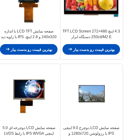
4.3 اینچ 480×272 TFT LCD Screen
صفحه نمایش LCD TFT با اندازه
250cd/M2 E دستگاه ابزار
240x320 و 2.8 اینچ، IPS با زاویه دید
موتورسیکلت صفحه نمایش LCD TFT
کامل برای موتورسیکلت
بهترین قیمت رو بدست بیار
بهترین قیمت رو بدست بیار
صفحه نمایش LCD دوچرخ 9.0 اینچی
صفحه نمایش LCD دوچرخه ای 5.0
IPS با رزولوشن 1280x720 و
اینچی IPS WVGA با رابط LVDS
روشنایی 500cd/m2
RGB با وضوح 800×480 پیکسل