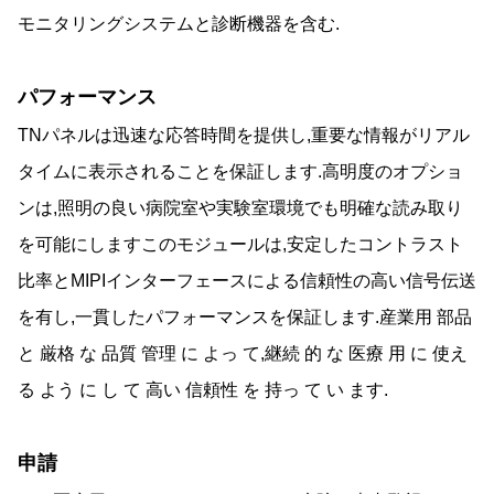
モニタリングシステムと診断機器を含む.
パフォーマンス
TNパネルは迅速な応答時間を提供し,重要な情報がリアル
タイムに表示されることを保証します.高明度のオプショ
ンは,照明の良い病院室や実験室環境でも明確な読み取り
を可能にしますこのモジュールは,安定したコントラスト
比率とMIPIインターフェースによる信頼性の高い信号伝送
を有し,一貫したパフォーマンスを保証します.産業用 部品
と 厳格 な 品質 管理 に よっ て,継続 的 な 医療 用 に 使え
る よう に し て 高い 信頼性 を 持っ て い ます.
申請