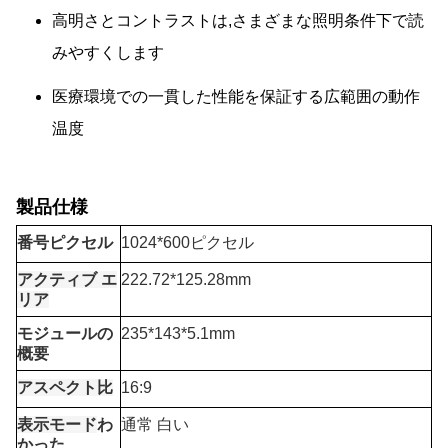
高明さとコントラストは,さまざまな照明条件下で読
みやすくします
医療環境での一貫した性能を保証する広範囲の動作
温度
製品仕様
番号
ピクセル
1024*600ピクセル
アクティブ エ
222.72*125.28mm
リア
モジュールの
235*143*5.1mm
概要
アスペクト比
16:9
表示モード
わ
通常 白い
かった