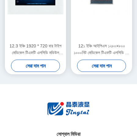
12.3 ইঞ্চি 1920 * 720 বার টাইপ
12১ ইঞ্চি আইপিএস ১২৮০×৮০০
মেডিকেল টিএফটি এলসিডি মডিউল
১০০০নিট মেডিকেল টিএফটি এলসিডি টাচ
সিটিপি টাচ স্ক্রিন সহ
ডিসপ্লে মডিউল
সেরা দাম পান
সেরা দাম পান
সোশ্যাল মিডিয়া