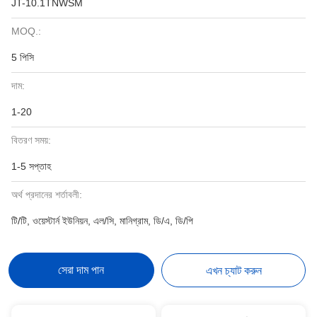
JT-10.1TNWSM
MOQ.:
5 পিসি
দাম:
1-20
বিতরণ সময়:
1-5 সপ্তাহ
অর্থ প্রদানের শর্তাবলী:
টি/টি, ওয়েস্টার্ন ইউনিয়ন, এল/সি, মানিগ্রাম, ডি/এ, ডি/পি
সেরা দাম পান
এখন চ্যাট করুন