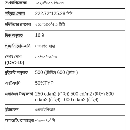
সংখ্যা
পিক্সেলের
১০২৪*৬০০ পিক্সেল
সক্রিয় এলাকা
222.72*125.28 মিমি
মডিউলের রূপরেখা
২৩৫*১৪৩*৫.১ মিমি
দিক অনুপাত
16:9
প্রদর্শন মোড
আমি
সাধারণত সাদা
দেখার কোণ
৬০/৭০/৮০/৮০
((CR>10)
কন্ট্রাস্ট অনুপাত
500 ((মিনিট) 600 ((টাইপ)
এনটিএসসি
50%TYP
এলসিএম উজ্জ্বলতা
250 cd/m2 ((টাইপ) 500 cd/m2 ((টাইপ) 800
cd/m2 ((টাইপ) 1000 cd/m2 ((টাইপ)
ইন্টারফেস
এমআইপিআই
অপারেটিং তাপমাত্রা
-২০-+৭০°সি