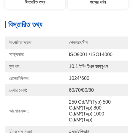
বিস্তারিত তথ্য
পণ্যের বর্ণনা
বিস্তারিত তথ্য
উৎপত্তি স্থল:
শেনজেন/চীন
সাক্ষ্যদান:
ISO9001 / ISO14000
মূল শব্দ:
10.1 ইঞ্চি টিএন ডাব্লুএস
রেজোলিউশন:
1024*600
দেখার কোণ:
60/70/80/80
250 Cd/m²(Typ) 500 
Cd/m²(Typ) 800 
আলোকসজ্জা:
Cd/m²(Typ) 1000 
Cd/m²(Typ)
ইন্টারফেস সংজ্ঞা:
এমআইপিআই