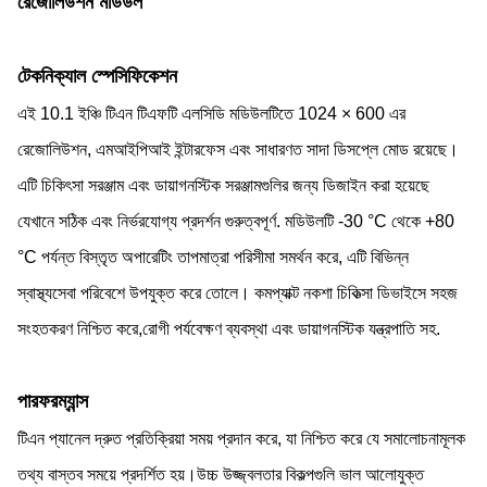
রেজোলিউশন মডিউল
টেকনিক্যাল স্পেসিফিকেশন
এই 10.1 ইঞ্চি টিএন টিএফটি এলসিডি মডিউলটিতে 1024 × 600 এর
রেজোলিউশন, এমআইপিআই ইন্টারফেস এবং সাধারণত সাদা ডিসপ্লে মোড রয়েছে।
এটি চিকিৎসা সরঞ্জাম এবং ডায়াগনস্টিক সরঞ্জামগুলির জন্য ডিজাইন করা হয়েছে
যেখানে সঠিক এবং নির্ভরযোগ্য প্রদর্শন গুরুত্বপূর্ণ. মডিউলটি -30 °C থেকে +80
°C পর্যন্ত বিস্তৃত অপারেটিং তাপমাত্রা পরিসীমা সমর্থন করে, এটি বিভিন্ন
স্বাস্থ্যসেবা পরিবেশে উপযুক্ত করে তোলে। কমপ্যাক্ট নকশা চিকিত্সা ডিভাইসে সহজ
সংহতকরণ নিশ্চিত করে,রোগী পর্যবেক্ষণ ব্যবস্থা এবং ডায়াগনস্টিক যন্ত্রপাতি সহ.
পারফরম্যান্স
টিএন প্যানেল দ্রুত প্রতিক্রিয়া সময় প্রদান করে, যা নিশ্চিত করে যে সমালোচনামূলক
তথ্য বাস্তব সময়ে প্রদর্শিত হয়।উচ্চ উজ্জ্বলতার বিকল্পগুলি ভাল আলোযুক্ত