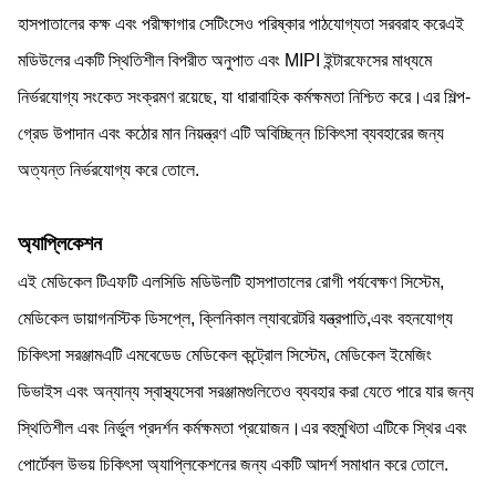
হাসপাতালের কক্ষ এবং পরীক্ষাগার সেটিংসেও পরিষ্কার পাঠযোগ্যতা সরবরাহ করেএই
মডিউলের একটি স্থিতিশীল বিপরীত অনুপাত এবং MIPI ইন্টারফেসের মাধ্যমে
নির্ভরযোগ্য সংকেত সংক্রমণ রয়েছে, যা ধারাবাহিক কর্মক্ষমতা নিশ্চিত করে।এর শিল্প-
গ্রেড উপাদান এবং কঠোর মান নিয়ন্ত্রণ এটি অবিচ্ছিন্ন চিকিৎসা ব্যবহারের জন্য
অত্যন্ত নির্ভরযোগ্য করে তোলে.
অ্যাপ্লিকেশন
এই মেডিকেল টিএফটি এলসিডি মডিউলটি হাসপাতালের রোগী পর্যবেক্ষণ সিস্টেম,
মেডিকেল ডায়াগনস্টিক ডিসপ্লে, ক্লিনিকাল ল্যাবরেটরি যন্ত্রপাতি,এবং বহনযোগ্য
চিকিৎসা সরঞ্জামএটি এমবেডেড মেডিকেল কন্ট্রোল সিস্টেম, মেডিকেল ইমেজিং
ডিভাইস এবং অন্যান্য স্বাস্থ্যসেবা সরঞ্জামগুলিতেও ব্যবহার করা যেতে পারে যার জন্য
স্থিতিশীল এবং নির্ভুল প্রদর্শন কর্মক্ষমতা প্রয়োজন।এর বহুমুখিতা এটিকে স্থির এবং
পোর্টেবল উভয় চিকিৎসা অ্যাপ্লিকেশনের জন্য একটি আদর্শ সমাধান করে তোলে.