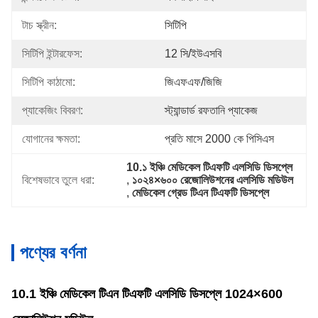
টাচ স্ক্রীন:
সিটিপি
সিটিপি ইন্টারফেস:
12 সি/ইউএসবি
সিটিপি কাঠামো:
জিএফএফ/জিজি
প্যাকেজিং বিবরণ:
স্ট্যান্ডার্ড রফতানি প্যাকেজ
যোগানের ক্ষমতা:
প্রতি মাসে 2000 কে পিসিএস
10.১ ইঞ্চি মেডিকেল টিএফটি এলসিডি ডিসপ্লে
বিশেষভাবে তুলে ধরা:
, 
১০২৪×৬০০ রেজোলিউশনের এলসিডি মডিউল
, 
মেডিকেল গ্রেড টিএন টিএফটি ডিসপ্লে
পণ্যের বর্ণনা
10.1 ইঞ্চি মেডিকেল টিএন টিএফটি এলসিডি ডিসপ্লে 1024×600