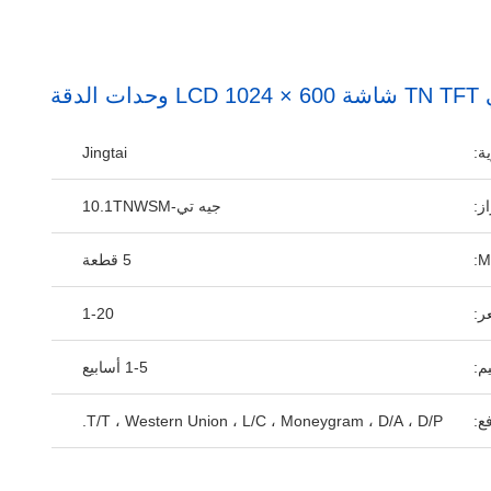
ة:
Jingtai
ز:
جيه تي-10.1TNWSM
5 قطعة
ر:
1-20
م:
1-5 أسابيع
ع:
T/T ، Western Union ، L/C ، Moneygram ، D/A ، D/P.