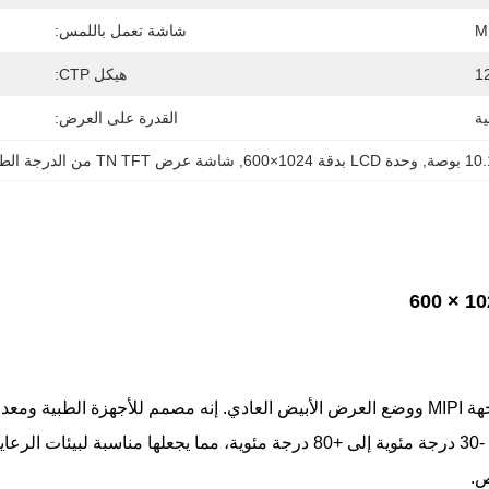
M
شاشة تعمل باللمس:
1
هيكل CTP:
ية
القدرة على العرض:
, 
وحدة LCD بدقة 1024×600
, 
شاشة عرض TN TFT من الدرجة الطبية
تتميز وحدة TN TFT LCD مقاس 10.1 بوصة بدقة 1024×600 وواجهة MIPI ووضع العرض الأبيض العادي
الأهمية. تدعم الوحدة نطاقًا واسعًا لدرجة حرارة التشغيل يتراوح من -30 درجة مئوية
ص.