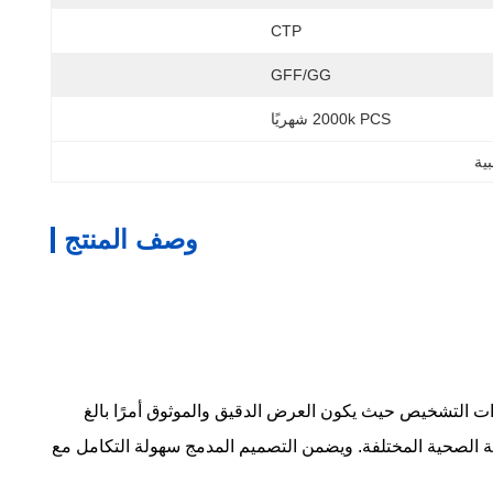
CTP
GFF/GG
2000k PCS شهريًا
وصف المنتج
. إنه مصمم للأجهزة الطبية ومعدات التشخيص حيث يكون العرض الدقيق والموثوق أمرًا بالغ
 إلى +80 درجة مئوية، مما يجعلها مناسبة لبيئات الرعاية الصحية المختلفة. ويضمن التصميم المدمج سهولة التكامل مع