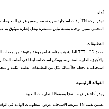
أداء
توفر لوحة TN أوقات استجابة سريعة، مما يضمن عرض الم
المختبر. تتميز الوحدة بنسبة تباين مستقرة ونقل إشارة موثوق به عبر واجهة MIPI، مما يضمن أداءً ثابتًا. إن مكوناته الصناعية ومراقبة الجودة الصارمة تجعله موثوقًا للغاية للا
التطبيقات
وحدة TFT LCD الطبية هذه مناسبة لمجموعة متنوعة من
والأجهزة الطبية المحمولة. ويمكن استخدامه أيضًا في أنظمة التحكم 
استخداماته يجعله حلاً مثاليًا لكل من التطبيقات الطبية الثابتة والمح
الفوائد الرئيسية
يوفر أداء عرض مستقرًا وموثوقًا للتطبيقات الطبية
تضمن تقنية TN سريعة الاستجابة عرض المعلومات الهامة في الوقت المناسب