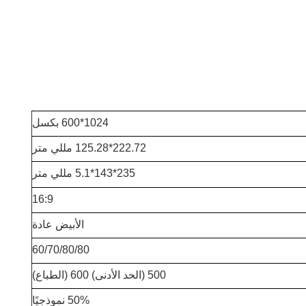
1024*600 بكسل
222.72*125.28 مللي متر
235*143*5.1 مللي متر
16:9
الأبيض عادة
60/70/80/80
500 (الحد الأدنى) 600 (الطباع)
50% نموذجيًا