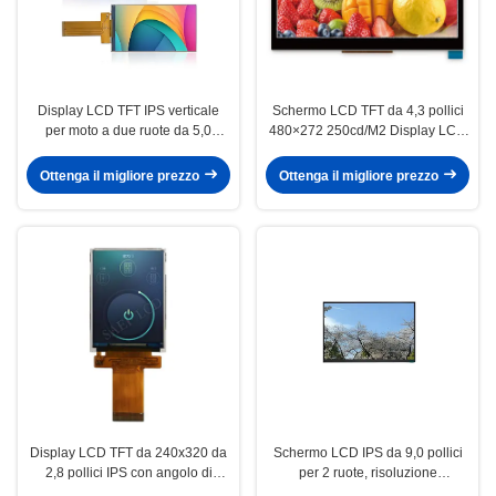
Display LCD TFT IPS verticale
Schermo LCD TFT da 4,3 pollici
per moto a due ruote da 5,0
480×272 250cd/M2 Display LCD
pollici con risoluzione 480×854
per cruscotto moto elettriche
Ottenga il migliore prezzo
Ottenga il migliore prezzo
Display LCD TFT da 240x320 da
Schermo LCD IPS da 9,0 pollici
2,8 pollici IPS con angolo di
per 2 ruote, risoluzione
visione completo per veicoli a
1280x720, luminosità 500 cd/m2