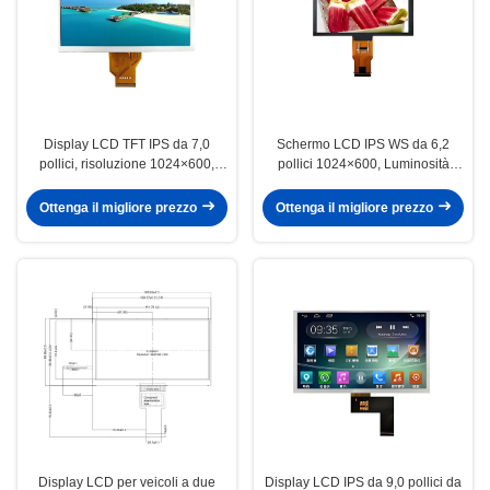
Display LCD TFT IPS da 7,0
Schermo LCD IPS WS da 6,2
pollici, risoluzione 1024×600,
pollici 1024×600, Luminosità
ampi angoli di visione per veicoli
500cd/M2 per applicazioni
a due ruote
industriali
Ottenga il migliore prezzo
Ottenga il migliore prezzo
Display LCD per veicoli a due
Display LCD IPS da 9,0 pollici da