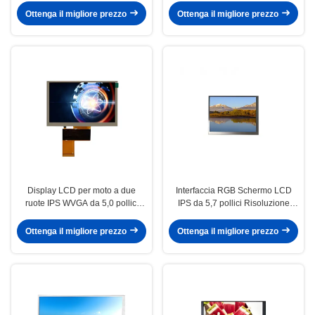
due ruote
Ottenga il migliore prezzo
Ottenga il migliore prezzo
Display LCD per moto a due
Interfaccia RGB Schermo LCD
ruote IPS WVGA da 5,0 pollici
IPS da 5,7 pollici Risoluzione
800×480 pixel Interfaccia RGB
640×480 Modulo display TFT IPS
LVDS
Ottenga il migliore prezzo
Ottenga il migliore prezzo