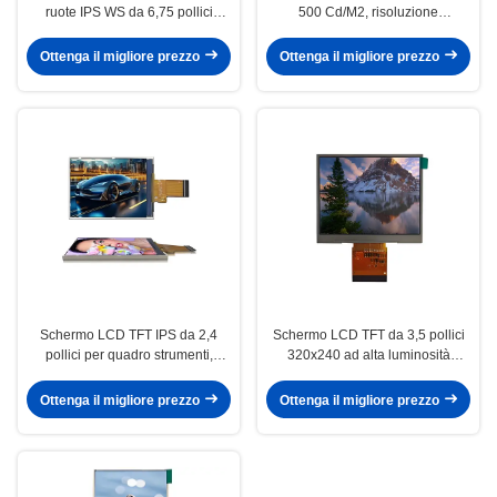
ruote IPS WS da 6,75 pollici
500 Cd/M2, risoluzione
1024×600 con interfaccia RGB /
1024×600, modulo TFT per
LVDS / MIPI
veicoli a due ruote
Ottenga il migliore prezzo
Ottenga il migliore prezzo
Schermo LCD TFT IPS da 2,4
Schermo LCD TFT da 3,5 pollici
pollici per quadro strumenti,
320x240 ad alta luminosità
240x320, angolo di visione
1000cd/M2 per cruscotti di moto
completo
elettriche
Ottenga il migliore prezzo
Ottenga il migliore prezzo