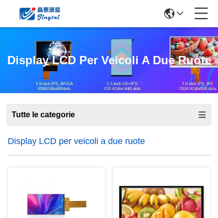
Display LCD Per Veicoli A Due Ruote
Tutte le categorie
Display LCD per veicoli a due ruote