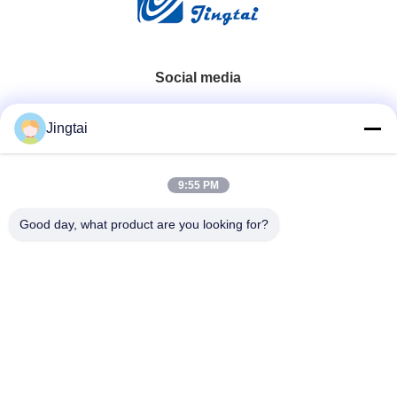
Social media
Contatto rapido
Jingtai
Telefono
9:55 PM
0086-755-27491128
Good day, what product are you looking for?
E-Mail
wendy.wu@szjingtai.com.cn
Indirizzo
1° piano, Edificio A, n. 4, Parco Industriale Acquatico,
Hengnan Road, Gushu, Xixiang, Distretto di Bao'an,
Shenzhen, Cina