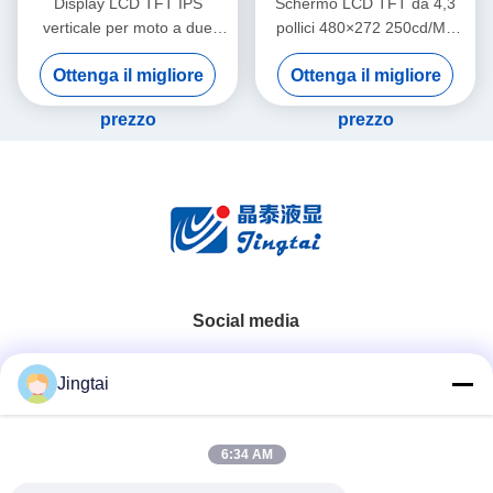
Display LCD TFT IPS
Schermo LCD TFT da 4,3
verticale per moto a due
pollici 480×272 250cd/M2
ruote da 5,0 pollici con
Display LCD per cruscotto
Ottenga il migliore
Ottenga il migliore
risoluzione 480×854
moto elettriche
prezzo
prezzo
Social media
Contatto rapido
Jingtai
Telefono
6:34 AM
0086-755-27491128