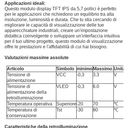
Applicazioni ideali:
Questo modulo display TFT IPS da 5,7 pollici è perfetto
per le applicazioni che richiedono un equilibrio tra alta
risoluzione, luminosità e durata. Che tu stia cercando di
migliorare le capacità di visualizzazione delle tue
apparecchiature industriali, creare un'impostazione
didattica coinvolgente o sviluppare un'interfaccia intuitiva
per il tuo ultimo progetto, questo modulo di visualizzazione
offre le prestazioni e l'affidabilità di cui hai bisogno.
Valutazioni massime assolute
Articolo
Simbolo
minimo
Massimo.
Unità
Tensione di
VCC
-0,3
3.3
V
alimentazione
Tensione di
VLED
-0,3
6.0
V
alimentazione della
retroilluminazione
Temperatura operativa
Superiore
-20
70
℃
Temperatura di
Tst
-30
80
℃
conservazione
Caratteristiche della retroilluminazione