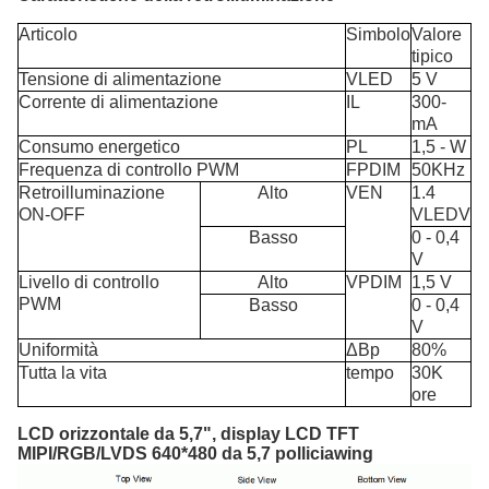
Articolo
Simbolo
Valore
tipico
Tensione di alimentazione
VLED
5 V
Corrente di alimentazione
IL
300-
mA
Consumo energetico
PL
1,5 - W
Frequenza di controllo PWM
FPDIM
50KHz
Retroilluminazione
Alto
VEN
1.4
ON-OFF
VLEDV
Basso
0 - 0,4
V
Livello di controllo
Alto
VPDIM
1,5 V
PWM
Basso
0 - 0,4
V
Uniformità
ΔBp
80%
Tutta la vita
tempo
30K
ore
LCD orizzontale da 5,7", display LCD TFT
MIPI/RGB/LVDS 640*480 da 5,7 pollici
awing