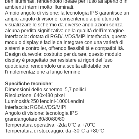
ben illuminati, rendendolo ideale per l'uso all'aperto o in
ambienti interni molto illuminati.
Ampio angolo di visione: la tecnologia IPS garantisce un
ampio angolo di visione, consentendo a più utenti di
visualizzare lo schermo da diverse angolazioni senza
alcuna perdita significativa della qualità dell'immagine.
Interfaccia: dotata di RGB
/LVDS/MIPI
interfaccia, questo
modulo display è facile da integrare con una varietà di
sistemi e controller, offrendo flessibilità e compatibilità.
Design durevole: costruito per durare, questo modulo
display è progettato per resistere ai rigori dell'uso
quotidiano, rendendolo una scelta affidabile per
l'implementazione a lungo termine.
Specifiche tecniche:
Dimensioni dello schermo: 5,7 pollici
Risoluzione: 640x480 pixel
Luminosità:
25
0 lendini
-1000
Lendini
Interfaccia: RGB
/LVDS/MIPI
Angolo di visione: tecnologia IPS
grandangolare
80/80/80/80
Temperatura operativa: -
2
da 0°C a +
7
0°C
Temperatura di stoccaggio: da -30°C a +80°C