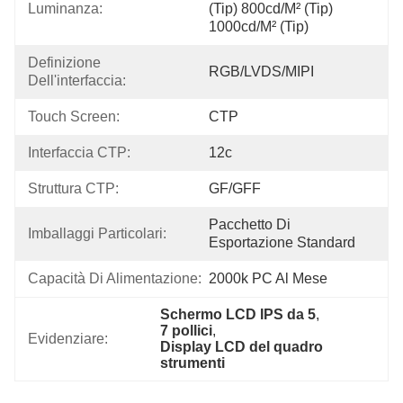
Luminanza:
(tip) 800cd/m² (tip) 
1000cd/m² (tip)
Definizione 
RGB/LVDS/MIPI
Dell'interfaccia:
Touch Screen:
CTP
Interfaccia CTP:
12c
Struttura CTP:
GF/GFF
Pacchetto Di 
Imballaggi Particolari:
Esportazione Standard
Capacità Di Alimentazione:
2000k PC Al Mese
Schermo LCD IPS da 5
, 
7 pollici
, 
Evidenziare:
Display LCD del quadro 
strumenti