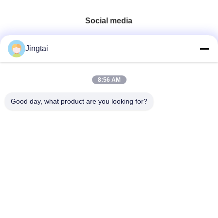
Social media
Contatto rapido
Jingtai
Telefono
8:56 AM
0086-755-27491128
Good day, what product are you looking for?
E-Mail
wendy.wu@szjingtai.com.cn
Indirizzo
1° piano, Edificio A, n. 4, Parco Industriale Acquatico,
Hengnan Road, Gushu, Xixiang, Distretto di Bao'an,
Shenzhen, Cina