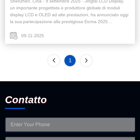
Shenzhen, Cina - 9 settembre 2025 - Jingtai LCD Display,
un importante progettista e produttore globale di moduli
display LCD e OLED ad alte prestazioni, ha annunciato oggi
la sua partecipazione alla prestigiosa Eicma 2025
(Esposizione Internazionale del Ciclo e Motociclo), che si
terrà questo ...
09-11-2025
1
Contatto