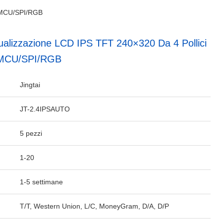
ia MCU/SPI/RGB
ualizzazione LCD IPS TFT 240×320 Da 4 Pollici
a MCU/SPI/RGB
Jingtai
JT-2.4IPSAUTO
5 pezzi
1-20
1-5 settimane
T/T, Western Union, L/C, MoneyGram, D/A, D/P