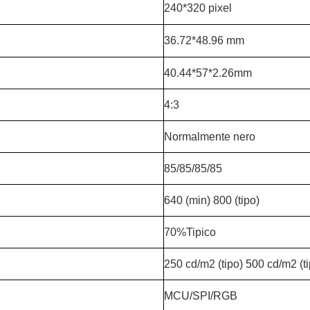
240*320 pixel
36.72*48.96 mm
40.44*57*2.26mm
4:3
Normalmente nero
85/85/85/85
640 (min) 800 (tipo)
70%Tipico
250 cd/m2 (tipo) 500 cd/m2 (ti
MCU/SPI/RGB