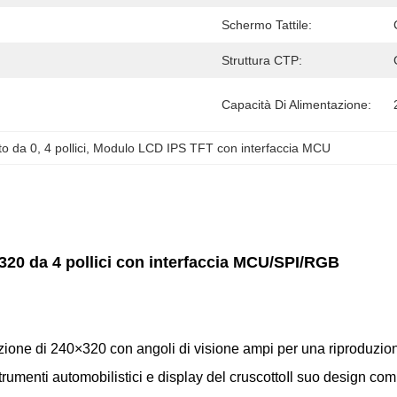
Schermo Tattile:
Struttura CTP:
Capacità Di Alimentazione:
to da 0
, 
4 pollici
, 
Modulo LCD IPS TFT con interfaccia MCU
320 da 4 pollici con interfaccia MCU/SPI/RGB
one di 240×320 con angoli di visione ampi per una riproduzione
trumenti automobilistici e display del cruscottoIl suo design comp