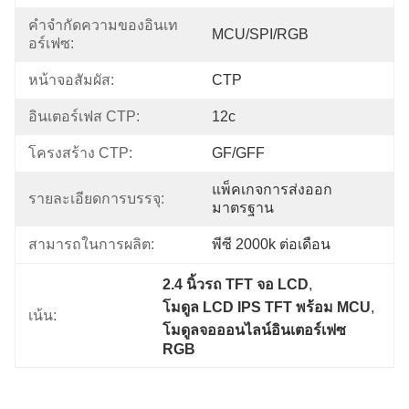
คำจำกัดความของอินเท
MCU/SPI/RGB
อร์เฟซ:
หน้าจอสัมผัส:
CTP
อินเตอร์เฟส CTP:
12c
โครงสร้าง CTP:
GF/GFF
แพ็คเกจการส่งออก
รายละเอียดการบรรจุ:
มาตรฐาน
สามารถในการผลิต:
พีซี 2000k ต่อเดือน
2.4 นิ้วรถ TFT จอ LCD
, 
โมดูล LCD IPS TFT พร้อม MCU
, 
เน้น:
โมดูลจอออนไลน์อินเตอร์เฟซ 
RGB