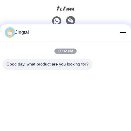
สื่อสังคม
Jingtai
ติดต่อเร็ว
11:32 PM
โทรศัพท์
0086-755-27491128
Good day, what product are you looking for?
อีเมล
wendy.wu@szjingtai.com.cn
ที่อยู่
ชั้น 1 อาคาร A เลขที่ 4 สวนอุตสาหกรรมเพาะเลี้ยงสัตว์น้ำ
ถนนเหิงหนาน กูชู, ซีเซียง เขตเป่าอัน เซินเจิ้น ประเทศจีน