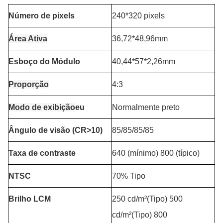
Número de pixels
240*320 pixels
Área Ativa
36,72*48,96mm
Esboço do Módulo
40,44*57*2,26mm
Proporção
4:3
Modo de exibição
eu
Normalmente preto
Ângulo de visão (CR>10)
85/85/85/85
Taxa de contraste
640 (mínimo) 800 (típico)
NTSC
70% Tipo
Brilho LCM
250 cd/m²(Tipo) 500
cd/m²(Tipo) 800