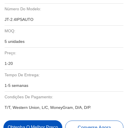
Número Do Modelo:
JT-2.4IPSAUTO
MOQ:
5 unidades
Preço:
1-20
Tempo De Entrega:
1-5 semanas
Condições De Pagamento:
T/T, Western Union, L/C, MoneyGram, D/A, D/P.
Obtenha O Melhor Preço
Converse Agora