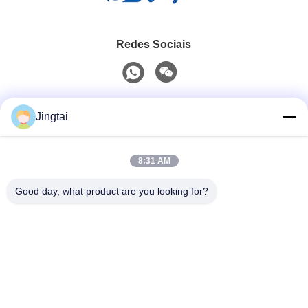
Redes Sociais
Contato rápido
Jingtai
Telefone
8:31 AM
0086-755-27491128
Good day, what product are you looking for?
E-Mail
wendy.wu@szjingtai.com.cn
Endereço
1º Andar, Edifício A, nº 4, Parque Industrial Aquático,
Estrada Hengnan, Gushu, Xixiang, Distrito de Bao'an,