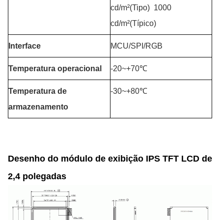
cd/m²(Tipo)
1000
cd/m²(Típico)
Interface
MCU/SPI/RGB
Temperatura operacional
-20~+70℃
Temperatura de
-30~+80℃
armazenamento
Desenho do módulo de exibição IPS TFT LCD de
2,4 polegadas