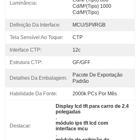
Luminância:
Cd/m²(Tipo) 1000 
Cd/m²(Tipo)
Definição Da Interface:
MCU/SPI/RGB
Tela Sensível Ao Toque:
CTP
Interface CTP:
12c
Estrutura CTP:
GF/GFF
Pacote De Exportação 
Detalhes Da Embalagem:
Padrão
Habilidade Da Fonte:
2000k PCs Por Mês
Display lcd tft para carro de 2.4 
polegadas
, 
módulo ips tft lcd com 
Destacar:
interface mcu
, 
módulo de exibição de 