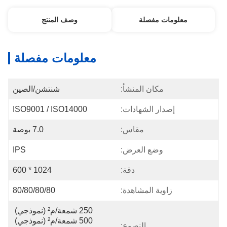
معلومات مفصلة
وصف المنتج
معلومات مفصلة
مكان المنشأ:
شنتشن/الصين
إصدار الشهادات:
ISO9001 / ISO14000
مقاس:
7.0 بوصة
وضع العرض:
IPS
دقة:
1024 * 600
زاوية المشاهدة:
80/80/80/80
250 شمعة/م² (نموذجي) 
500 شمعة/م² (نموذجي) 
النصوع: