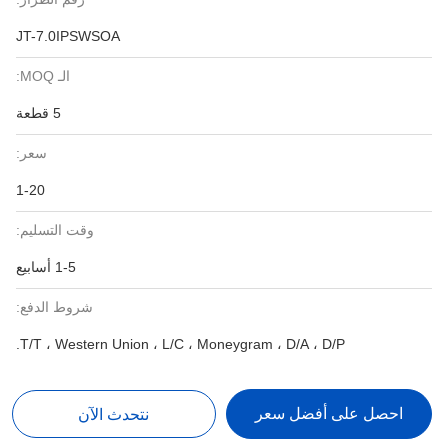
JT-7.0IPSWSOA
الـ MOQ:
5 قطعة
سعر:
1-20
وقت التسليم:
1-5 أسابيع
شروط الدفع:
T/T ، Western Union ، L/C ، Moneygram ، D/A ، D/P.
احصل على أفضل سعر
نتحدث الآن