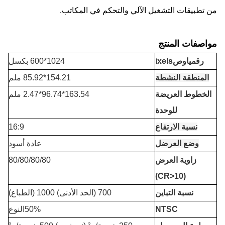
من تطبيقات التشغيل الآلي والتحكم في المكاتب.
مواصفات المنتج
رقم
يا
و
ص
ixels
1024*600 بكسل
المنطقة النشطة
154.21*85.92 ملم
الخطوط العريضة
163.54*96.74*2.47 ملم
للوحدة
نسبة الارتفاع
16:9
وضع العرض
ل
عادة أسود
زاوية العرض
80/80/80/80
(CR>10)
نسبة التباين
700 (الحد الأدنى) 1000 (الطباع)
NTSC
50%النوع