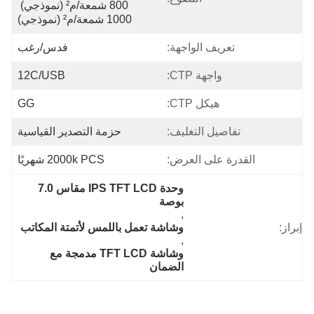
800 شمعة/م² (نموذجي) 
1000 شمعة/م² (نموذجي)
تعريف الواجهة:
فدس/رغب
واجهة CTP:
12C/USB
هيكل CTP:
GG
تفاصيل التغليف:
حزمة التصدير القياسية
القدرة على العرض:
2000k PCS شهريًا
وحدة IPS TFT LCD مقاس 7.0 
بوصة
, 
إبراز:
وشاشة تعمل باللمس لأتمتة المكاتب
, 
وشاشة TFT LCD مدمجة مع 
الضمان