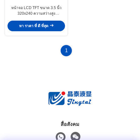
หน้าจอ LCD TFT ขนาด 3.5 นิ้ว
320x240 ความสว่างสูง
1000cd/M2 สำหรับแผงหน้าปัดรถ
จักรยานยนต์ไฟฟ้า
หา ราคา ที่ ดี ที่สุด
1
สื่อสังคม