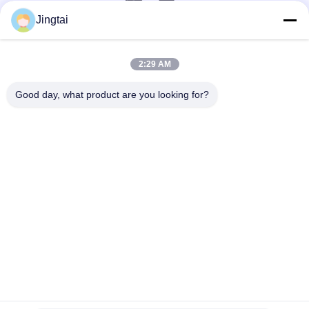
Jingtai
ติดต่อเร็ว
2:29 AM
โทรศัพท์
0086-755-27491128
Good day, what product are you looking for?
อีเมล
wendy.wu@szjingtai.com.cn
ที่อยู่
ชั้น 1 อาคาร A เลขที่ 4 สวนอุตสาหกรรมเพาะเลี้ยงสัตว์น้ำ
ถนนเหิงหนาน กูชู, ซีเซียง เขตเป่าอัน เซินเจิ้น ประเทศจีน
นโยบายความเป็นส่วนตัว
|
แผนผังเว็บไซต์
จีน คุณภาพดี LCD TFT อุตสาหกรรม ผู้จัดจําหน่าย.ลิขสิทธิ์ 2025-