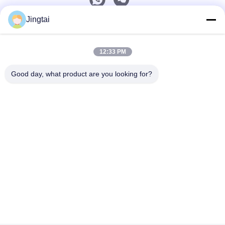
Jingtai
ติดต่อเร็ว
12:33 PM
โทรศัพท์
0086-755-27491128
Good day, what product are you looking for?
อีเมล
wendy.wu@szjingtai.com.cn
ที่อยู่
ชั้น 1 อาคาร A เลขที่ 4 สวนอุตสาหกรรมเพาะเลี้ยงสัตว์น้ำ
ถนนเหิงหนาน กูชู, ซีเซียง เขตเป่าอัน เซินเจิ้น ประเทศจีน
นโยบายความเป็นส่วนตัว
|
แผนผังเว็บไซต์
จีน คุณภาพดี LCD TFT อุตสาหกรรม ผู้จัดจําหน่าย.ลิขสิทธิ์ 2025-