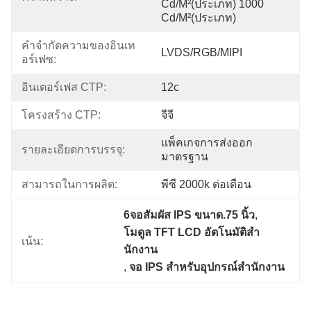
Cd/m²(ประเภท) 1000 
Cd/m²(ประเภท)
คำจำกัดความของอินเท
LVDS/RGB/MIPI
อร์เฟซ:
อินเตอร์เฟส CTP:
12c
โครงสร้าง CTP:
จีจี
แพ็คเกจการส่งออก
รายละเอียดการบรรจุ:
มาตรฐาน
สามารถในการผลิต:
พีซี 2000k ต่อเดือน
6จอสัมผัส IPS ขนาด.75 นิ้ว
, 
โมดูล TFT LCD อัตโนมัติสํา
เน้น:
นักงาน
, 
จอ IPS สําหรับอุปกรณ์สํานักงาน