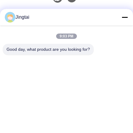
Contacto rápido
Jingtai
Teléfono
9:03 PM
0086-755-27491128
Good day, what product are you looking for?
El Correo Electrónico
wendy.wu@szjingtai.com.cn
DIRECCIÓN
1er piso, Edificio A, No. 4, Parque Industrial Acuático,
Carretera Hengnan, Gushu, Xixiang, Distrito de Bao'an,
Shenzhen, China
Políticas De Privacidad
|
Mapa Del Sitio