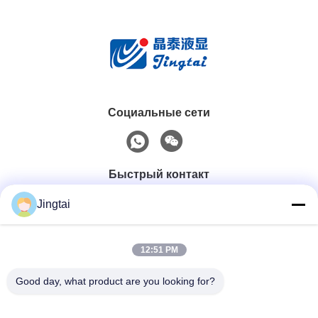
Социальные сети
Быстрый контакт
Jingtai
Телефон
0086-755-27491128
12:51 PM
Good day, what product are you looking for?
Электронная Почта
wendy.wu@szjingtai.com.cn