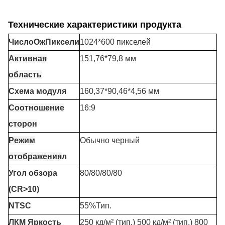
Технические характеристики продукта
Число
О
ж
П
иксели
1024*600 пикселей
Активная
151,76*79,8 мм
область
Схема модуля
160,37*90,46*4,56 мм
Соотношение
16:9
сторон
Режим
Обычно черный
отображения
л
Угол обзора
80/80/80/80
(CR>10)
NTSC
55%Тип.
ЛКМ Яркость
250 кд/м² (тип.) 500 кд/м² (тип.) 800