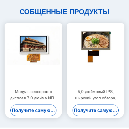
СОБЩЕННЫЕ ПРОДУКТЫ
Модуль сенсорного
5,0-дюймовый IPS,
дисплея 7,0 дюйма ИПС
широкий угол обзора,
ТФТ ЛКД для врезанных
разрешение 800x480,
Получите самую лучшую цену
Получите самую лучшую цену
систем офисной
офисный автоматический
автоматизации
TFT-ЖК-модуль