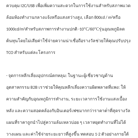
ควบคุม I2C/USB เพื่อเพิ่มความสะดวกในการใช้งานสําหรับสภาพแวด
²
ล้อมห้องทํางานกลางแจ้งหรือแสงสว่างสูง, เลือก 800cd / m
หรือ
²
°C
°C
1000cd/m
สําหรับสภาพการทํางานปกติ -10
/60
รุ่นอุณหภูมิลด
รางวัล
ต้นทุนโดยไม่เสียค่าใช้จ่ายความน่าเชื่อถือ
ช่วยให้คุณปรับปรุง
TCO สําหรับแต่ละโครงการ
- จุดการหลีกเลี่ยงอุปกรณ์ตกหลุม: ในฐานะผู้เชี่ยวชาญด้าน
อุตสาหกรรม B2B เราช่วยให้คุณหลีกเลี่ยงความผิดพลาดที่แพง: ให้
ความสําคัญกับอุณหภูมิการทํางาน, ระยะเวลาการใช้งานแสงเบื้อง
รางวัล
หลัง และความสอดคล้องกับอินเตอร์เฟซมากกว่าราคาต่ําที่สุด
แผนที่ราคาถูกนําไปสู่ความล้มเหลวบ่อย ๆ เวลาหยุดทํางานที่ไม่ได้
วางแผน และค่าใช้จ่ายระยะยาวที่สูงขึ้น ทดสอบ 1-2 ตัวอย่างภายใต้