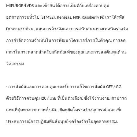
MIPI/RGB/LVDS และเข้ากันได้อย่างเต็มที่กับเครื่องควบคุม
อุตสาหกรรมทั่วไป (STM32), Renesas, NXP, Raspberry Pi) เราให้รหัส
รางวัล
Driver ครบถ้วน, แผนการอ้างอิงและการสนับสนุนทางเทคนิค
การกําจัดความจําเป็นในการพัฒนาไดรเวอร์ภายในตัวคุณ การลด
เวลาในการตลาดสําหรับผลิตภัณฑ์ของคุณ และการลดต้นทุนด้าน
วิศวกรรม
- การสัมผัสและการควบคุม: รองรับการแก้ไขการสัมผัส GFF / GG,
ด้วยวิธีการควบคุม I2C / USB ที่เป็นตัวเลือก, ซึ่งใช้งานง่าย, สามารถ
แทนที่ปุ่มทางกายภาพดั้งเดิม, ยืดหยัดโครงสร้างอุปกรณ์,และเพิ่ม
ประสบการณ์การปฏิสัมพันธ์มนุษย์-เครื่องจักรในอุตสาหกรรม.