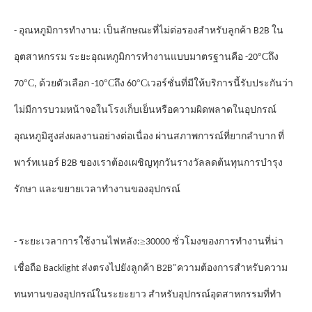
- อุณหภูมิการทํางาน: เป็นลักษณะที่ไม่ต่อรองสําหรับลูกค้า B2B ใน
°C
อุตสาหกรรม ระยะอุณหภูมิการทํางานแบบมาตรฐานคือ -20
ถึง
°C
°C
°C
70
, ด้วยตัวเลือก -10
ถึง 60
เวอร์ชั่นที่มีให้บริการนี้รับประกันว่า
ไม่มีการบวมหน้าจอในโรงเก็บเย็นหรือความผิดพลาดในอุปกรณ์
อุณหภูมิสูงส่งผลงานอย่างต่อเนื่อง ผ่านสภาพการณ์ที่ยากลําบาก ที่
รางวัล
พาร์ทเนอร์ B2B ของเราต้องเผชิญทุกวัน
ลดต้นทุนการบํารุง
รักษา และขยายเวลาทํางานของอุปกรณ์
≥
- ระยะเวลาการใช้งานไฟหลัง:
30000 ชั่วโมงของการทํางานที่น่า
เชื่อถือ Backlight ส่งตรงไปยังลูกค้า B2B"
ความต้องการสําหรับความ
ทนทานของอุปกรณ์ในระยะยาว สําหรับอุปกรณ์อุตสาหกรรมที่ทํา