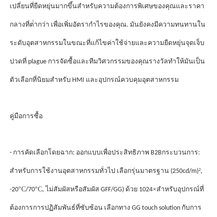
เปลี่ยนที่ยืดหยุ่นมากขึ้นสําหรับความต้องการพิเศษของคุณและราคา
กลางที่ต่ํากว่า เพื่อเพิ่มอัตรากําไรของคุณ. มันยังคงมีความทนทานใน
ระดับอุตสาหกรรมในขณะที่แก้ไขค่าใช้จ่ายและความยืดหยุ่นจุดเจ็บ
รางวัล
ปวดที่ plague การจัดซื้อและทีมวิศวกรรมของคุณ
ทําให้มันเป็น
ตัวเลือกที่นิยมสําหรับ HMI และอุปกรณ์ควบคุมอุตสาหกรรม
คู่มือการซื้อ
- การคัดเลือกโดยฉาก: ออกแบบเพื่อประสิทธิภาพ B2B
กระบวนการ:
²
สําหรับการใช้งานอุตสาหกรรมทั่วไป เลือกรุ่นมาตรฐาน (250cd/m)
,
°C
°C
×
-20
/70
, ไม่สัมผัสหรือสัมผัส GFF/GG) ด้วย 1024
สําหรับอุปกรณ์ที่
ต้องการการปฏิสัมพันธ์ที่ซับซ้อน เลือกทาง GG touch solution กับการ