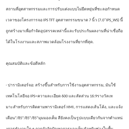
สถานที่อุตสาหกรรมและการปรับแต่งแบบไม่ยืดหยุ่นที่ชะลอกําหนด
เวลาของโครงการจอ IPS TFT อุตสาหกรรมขนาด 7 นิ้ว (7.0"IPS_WS) นี้
ถูกสร้างมาเพื่อกําจัดอุปสรรคเหล่านี้และรับประกันผลงานที่น่าเชื่อถือ
ได้ในโรงงานและสภาพแวดล้อมโรงงานที่ยากที่สุด.
คุณสมบัติและข้อดีหลัก
- ปารามิเตอร์จอ: สร้างขึ้นสําหรับการใช้งานอุตสาหกรรม, มันใช้
×
รางวัล
เทคโนโลยีจอ IPS
ความละเอียด 600 และสัดส่วน 16:9
เห
มาะสําหรับการติดตามพารามิเตอร์ HMI, การแสดงเส้นโค้ง, และแจ้ง
°
°
°
°
เตือน
/85
/85
/85
มุมมองเต็ม สียังคงเป็นรูปแบบเดียวกันจากตําแหน่