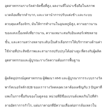
รางวัล
อุตสาหกรรม
ค่าจัดซื้อที่สูง, ผลงานที่ไม่น่าเชื่อถือในสภาพ
แวดล้อมที่ยากลําบาก, และเวลานําการปรับแต่งช้า.และระบบ
ควบคุมเครื่องจักร, มันให้การทํางานในอุณหภูมิสูง, ความยาวนาน
ของแสงเบื้องหลังที่ยาวนาน, ความเหมาะสมกับอินเตอร์เฟซหลาย
ชั้น, และความสว่างหลายระดับเป็นตัวเลือกการให้บริการทางด้านค่า
ใช้จ่ายที่ประสิทธิภาพและสามารถปรับปรุงได้อย่างสูง ที่ตรงกับผู้ผลิต
อุตสาหกรรม
และผู้บูรณะ
รางวัล
ความต้องการพื้นฐาน
รางวัล
ผู้ผลิตอุปกรณ์อุตสาหกรรม ผู้พัฒนา HMI และผู้บูรณาการระบบ
รางวัล
พาร์ทเนอร์หลัก B2B ของเรา
ตลอดเวลาต้องเผชิญกับ 3 ปัญหาที่
แพงในการซื้อกันของโมดูลจอ: หน่วยที่มีชื่อแบรนด์แพงเกินไปที่ทํา
ลายอัตราการกําไร, แผ่นราคาถูกที่มีความเสี่ยงต่อการล้มเหลวใน