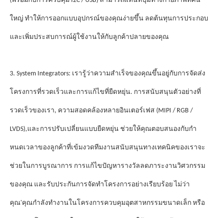
(พร้อมกับการควบคุม I2C / USB) สามารถแทนที่ปุ่มทางกายภาพที่คัน
ใหญ่ ทําให้การออกแบบอุปกรณ์ของคุณง่ายขึ้น ลดต้นทุนการประกอบ
และเพิ่มประสบการณ์ผู้ใช้งานให้กับลูกค้าปลายของคุณ
3. System Integrators: เรารู้ว่าความสําเร็จของคุณขึ้นอยู่กับการจัดส่ง
โครงการที่รวดเร็วและการแก้ไขที่ยืดหยุ่น. การสนับสนุนตัวอย่างที่
รวดเร็วของเรา, ความสอดคล้องหลายอินเตอร์เฟส (MIPI / RGB /
LVDS),และการปรับเปลี่ยนแบบยืดหยุ่น ช่วยให้คุณตอบสนองกับกํา
หนดเวลาของลูกค้าที่เข้มงวดทีมงานสนับสนุนทางเทคนิคของเราจะ
รางวัล
ช่วยในการบูรณาการ การแก้ไขปัญหา
ลดภาระงานวิศวกรรม
ของคุณ และรับประกันการจัดทําโครงการอย่างเรียบร้อย ไม่ว่า
คุณ'
คุณกําลังทํางานในโครงการควบคุมอุตสาหกรรมขนาดเล็ก หรือ