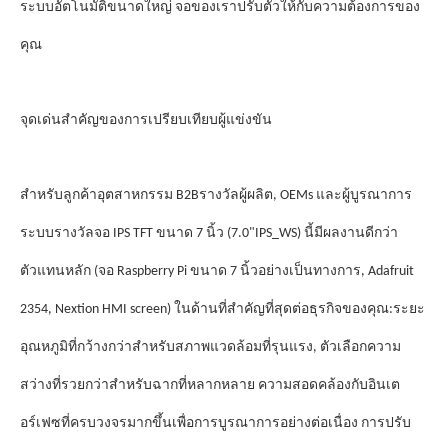
ระบบอัตโนมัติขนาดใหญ่ จอของเราปรับตัวให้กับความต้องการของ
คุณ
จุดเด่นสําคัญของการเปรียบเทียบผู้แข่งขัน
รางวัล
สําหรับลูกค้าอุตสาหกรรม B2B
ผู้ผลิต, OEMs และผู้บูรณาการ
รางวัล
ระบบ
จอ IPS TFT ขนาด 7 นิ้ว (7.0"IPS_WS) นี้มีผลงานดีกว่า
ตัวแทนหลัก (จอ Raspberry Pi ขนาด 7 นิ้วอย่างเป็นทางการ, Adafruit
2354, Nextion HMI screen) ในด้านที่สําคัญที่สุดต่อธุรกิจของคุณ:ระยะ
อุณหภูมิที่กว้างกว่าสําหรับสภาพแวดล้อมที่รุนแรง, ตัวเลือกความ
สว่างที่รวยกว่าสําหรับฉากที่หลากหลาย ความสอดคล้องกับอินเต
อร์เฟซที่ครบวงจรมากขึ้นเพื่อการบูรณาการอย่างต่อเนื่อง การปรับ