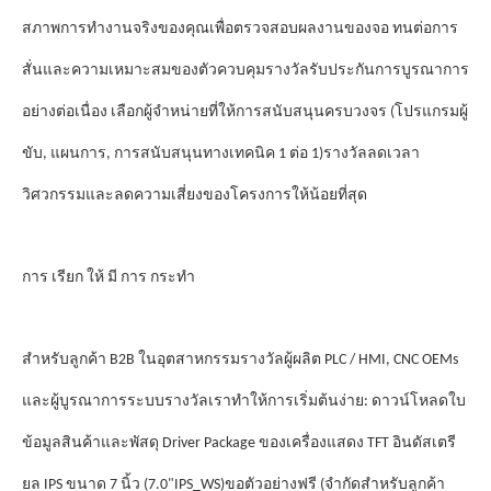
สภาพการทํางานจริงของคุณเพื่อตรวจสอบผลงานของจอ ทนต่อการ
รางวัล
สั่นและความเหมาะสมของตัวควบคุม
รับประกันการบูรณาการ
อย่างต่อเนื่อง เลือกผู้จําหน่ายที่ให้การสนับสนุนครบวงจร (โปรแกรมผู้
รางวัล
ขับ, แผนการ, การสนับสนุนทางเทคนิค 1 ต่อ 1)
ลดเวลา
วิศวกรรมและลดความเสี่ยงของโครงการให้น้อยที่สุด
การ เรียก ให้ มี การ กระทํา
รางวัล
สําหรับลูกค้า B2B ในอุตสาหกรรม
ผู้ผลิต PLC / HMI, CNC OEMs
รางวัล
และผู้บูรณาการระบบ
เราทําให้การเริ่มต้นง่าย: ดาวน์โหลดใบ
ข้อมูลสินค้าและพัสดุ Driver Package ของเครื่องแสดง TFT อินดัสเตรี
ยล IPS ขนาด 7 นิ้ว (7.0"IPS_WS)ขอตัวอย่างฟรี (จํากัดสําหรับลูกค้า