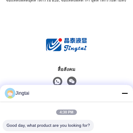
จอแสดงผลิตอุตสาหกรรม B2B, จอแสดงผลิต TFT อุตสาหกรรมตามสั่ง
สื่อสังคม
Jingtai
ติดต่อเร็ว
4:30 PM
โทรศัพท์
0086-755-27491128
Good day, what product are you looking for?