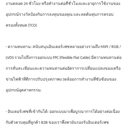
งานตลอด 24 ชั่วโมง หรือทํางานต่อสี่ชั่วโมงและอายุการใช้งานของ
รางวัล
อุปกรณ์
ป้องกันการลงทุนของคุณ และลดต้นทุนการครอบ
ครองทั้งหมด (TCO)
- ความทนทาน: สนับสนุนอินเตอร์เฟซหลายอย่างรวมถึง MIPI / RGB /
LVDS รวมไปถึงการออกแบบ FPC (Flexible Flat Cable) มีความทนทานต่อ
การสั่นสะเทือนและความทนทานต่ออัตราการเปลี่ยนแปลงของเครือ
ข่ายไฟฟ้าที่ดีการปรับปรุงสภาพแวดล้อมการทํางานที่ซับซ้อนของ
อุปกรณ์อุตสาหกรรม.
- อินเตอร์เฟซที่เข้ากันได้: ออกแบบมาเพื่อบูรณาการได้อย่างต่อเนื่อง
กับตัวควบคุมที่ลูกค้า B2B ของเราพึ่งพามันรองรับอินเตอร์เฟซ