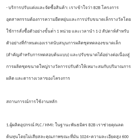
- บริการปรับแต่งและจัดซื้อสินค้า: เราเข้าใจว่า B2B โครงการ
รางวัล
อุตสาหกรรมต้องการความยืดหยุ่นและการปรับขนาดเล็ก
โดย
ใช้การสั่งซื้อตัวอย่างขั้นต่ํา 1 หน่วย และเวลานํา 1-2 สัปดาห์สําหรับ
ตัวอย่างที่กําหนดเองเราสนับสนุนการผลิตชุดทดลองขนาดเล็ก
(สําคัญสําหรับการทดสอบต้นแบบ) และปรับขนาดได้อย่างต่อเนื่องสู่
รางวัล
การผลิตชุดขนาดใหญ่
การปรับตัวให้เหมาะสมกับปริมาณการ
ผลิต และตารางเวลาของโครงการ
สถานการณ์การใช้งานหลัก
1.ผู้ผลิตอุปกรณ์ PLC / HMI: ในฐานะพันธมิตร B2B เราช่วยคุณลด
×
ต้นทุนโดยไม่เสียสละคุณภาพขณะที่มัน 1024
ความละเอียดสูง 600