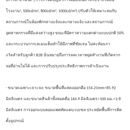
งการทํางานใด ๆ การกําจัดปัญหาการมองเห็นสําหรับช่างในพื้น
²
²
²
²
โรงงาน
, 500cd/m
, 800cd/m
, 1000cd/m
) ปรับตัวให้เหมาะสมกับ
สถานการณ์ในห้องพักกลางแจ้งและกลางแจ้ง และสถานการณ์
อุตสาหกรรมที่มีแสงสว่างสูง ขณะที่อัตราความแตกต่างแบบปกติ 50%
รา
และกระบวนการเลเมนเต็มทําให้มีภาพที่ชัดเจน ไม่สะท้อน
งวัล
สําหรับลูกค้า B2B นั่นหมายถึงการลดเวลาหยุดทํางานที่เกิดจาก
จอที่อ่านไม่ได้ และการปรับปรุงประสิทธิภาพการดําเนินงาน
×
- ขนาดเฉพาะเจาะจง: ขนาดพื้นที่แสดงออกคือ 154.21mm
85.92
×
×
มิลลิเมตร และขนาดสินค้าทั้งหมดคือ 164.9 มิลลิเมตร
100 มม.
2.8
มิลลิเมตร การออกแบบคอมแพคทัดแคบ-เบเซล ประหยัดพื้นที่การติด
ตั้งอุปกรณ์