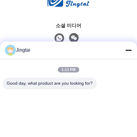
소셜 미디어
Jingtai
빠른 연락
1:13 PM
Tel
0086-755-27491128
Good day, what product are you looking for?
이메일
wendy.wu@szjingtai.com.cn
주소
중국 선전시 바오안구 시샹 가구 가두 헝난로 4번 수산공