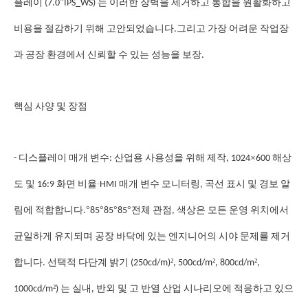
플레이 (7.0"IPS_WS) 는 이러한 장벽을 제거하고 통합을 원활화하고
비용을 절감하기 위해 고안되었습니다.그리고 가장 어려운 작업장
과 공장 환경에서 신뢰할 수 있는 성능을 보장.
핵심 사양 및 장점
×
- 디스플레이 매개 변수: 산업용 사용성을 위해 제작, 1024
600 해상
∙
도 및 16:9 화면 비율
HMI 매개 변수 모니터링, 곡선 표시 및 경보 알
°
°
°
°
림에 적합합니다.
85
85
85
전체 관점, 색상은 모든 운영 위치에서
균일하게 유지되며 공장 바닥에 있는 엔지니어의 시야 문제를 제거
²
²
²
합니다. 선택적 다단계 밝기 (250cd/m)
, 500cd/m
, 800cd/m
,
²
1000cd/m
) 는 실내, 반외 및 고 반열 산업 시나리오에 적응하고 있으