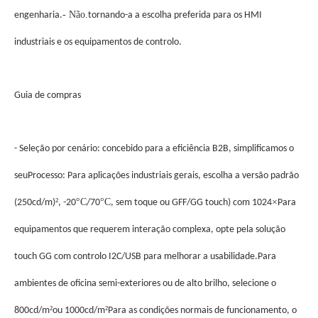
- Não.
engenharia.
tornando-a a escolha preferida para os HMI
industriais e os equipamentos de controlo.
Guia de compras
- Seleção por cenário: concebido para a eficiência B2B, simplificamos o
seu
Processo: Para aplicações industriais gerais, escolha a versão padrão
²
°C
°C
×
(250cd/m)
, -20
/70
, sem toque ou GFF/GG touch) com 1024
Para
equipamentos que requerem interação complexa, opte pela solução
touch GG com controlo I2C/USB para melhorar a usabilidade.Para
ambientes de oficina semi-exteriores ou de alto brilho, selecione o
²
²
800cd/m
ou 1000cd/m
Para as condições normais de funcionamento, o