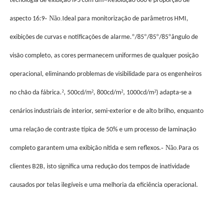
tecnologia de exibição IPS com um
Resolução 600 e proporção de
- Não.
aspecto 16:9
Ideal para monitorização de parâmetros HMI,
°
°
°
°
exibições de curvas e notificações de alarme.
/85
/85
/85
ângulo de
visão completo, as cores permanecem uniformes de qualquer posição
operacional, eliminando problemas de visibilidade para os engenheiros
²
²
²
²
no chão da fábrica.
, 500cd/m
, 800cd/m
, 1000cd/m
) adapta-se a
cenários industriais de interior, semi-exterior e de alto brilho, enquanto
uma relação de contraste típica de 50% e um processo de laminação
- Não.
completo garantem uma exibição nítida e sem reflexos.
Para os
clientes B2B, isto significa uma redução dos tempos de inatividade
causados por telas ilegíveis e uma melhoria da eficiência operacional.