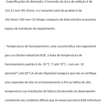
- Especificações de dimensão: O tamanho da área de exibição é de
×
154,21 mm
85.92mm, e o tamanho total do produto é de
×
×
164,9mm
100 mm
2O design compacto de bisel estreito economiza
espaço de instalação do equipamento.
- Temperatura de funcionamento: uma característica não negociável
para os clientes industriais B2B, a faixa de temperatura de
°C
°C
funcionamento padrão é de -20 °C.
até 70
, com um -10
°C
°C
opcional
até 60
A versão disponível assegura que não se verifique
uma expansão da tela no armazenamento a frio ou falhas de alta
temperatura nas instalações de fabrico,fornecendo um desempenho
consistente nas condições difíceis que os nossos parceiros B2B enfrentam