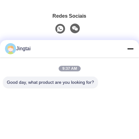
Redes Sociais
Contato rápido
Jingtai
Telefone
9:37 AM
0086-755-27491128
Good day, what product are you looking for?
E-Mail
wendy.wu@szjingtai.com.cn
Endereço
1º Andar, Edifício A, nº 4, Parque Industrial Aquático,
Estrada Hengnan, Gushu, Xixiang, Distrito de Bao'an,